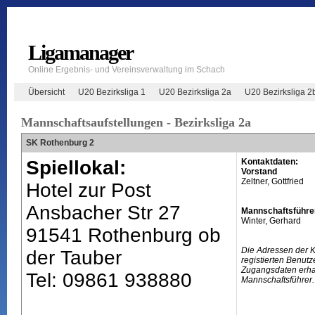
Ligamanager
Online Ergebnis- und Vereinsverwaltung im Schach
Übersicht
U20 Bezirksliga 1
U20 Bezirksliga 2a
U20 Bezirksliga 2
Mannschaftsaufstellungen - Bezirksliga 2a
SK Rothenburg 2
Spiellokal:
Kontaktdaten:
Vorstand
Zeltner, Gottfried
Hotel zur Post
Ansbacher Str 27
Mannschaftsführe
Winter, Gerhard
91541 Rothenburg ob
Die Adressen der 
der Tauber
registierten Benutz
Zugangsdaten erhal
Tel: 09861 938880
Mannschaftsführer.