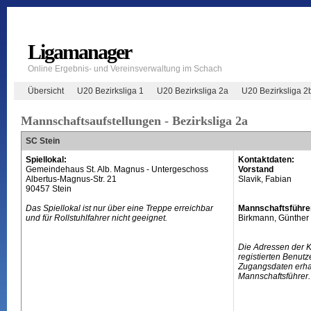
Ligamanager
Online Ergebnis- und Vereinsverwaltung im Schach
Übersicht
U20 Bezirksliga 1
U20 Bezirksliga 2a
U20 Bezirksliga 2
Mannschaftsaufstellungen - Bezirksliga 2a
SC Stein
Spiellokal:
Kontaktdaten:
Gemeindehaus St. Alb. Magnus - Untergeschoss
Vorstand
Albertus-Magnus-Str. 21
Slavik, Fabian
90457 Stein
Das Spiellokal ist nur über eine Treppe erreichbar
Mannschaftsführe
und für Rollstuhlfahrer nicht geeignet.
Birkmann, Günther
Die Adressen der 
registierten Benutz
Zugangsdaten erhal
Mannschaftsführer.