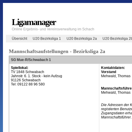
Ligamanager
Online Ergebnis- und Vereinsverwaltung im Schach
Übersicht
U20 Bezirksliga 1
U20 Bezirksliga 2a
U20 Bezirksliga 2
Mannschaftsaufstellungen - Bezirksliga 2a
SG Mue-R/Schwabach 1
Spiellokal:
Kontaktdaten:
TV 1848 Schwabach
Vorstand
Jahnstr. 6. 1. Stock - kein Aufzug
Mehwald, Thomas
91126 Schwabach
Tel: 09122 88 96 580
Mannschaftsführe
Mehwald, Thomas
Die Adressen der 
registierten Benutz
Zugangsdaten erhal
Mannschaftsführer.