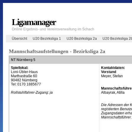
Ligamanager
Online Ergebnis- und Vereinsverwaltung im Schach
Übersicht
U20 Bezirksliga 1
U20 Bezirksliga 2a
U20 Bezirksliga 2
Mannschaftsaufstellungen - Bezirksliga 2a
NT Nürnberg 5
Spiellokal:
Kontaktdaten:
Loni-Übler-Haus
Vorstand
Marthastraße 60
Meyer, Stefan
90482 Nürnberg
Tel: 0170 1885677
Mannschaftsführe
Rollstuhlfahrer-Zugang: ja
Albayrak, Atilla
Die Adressen der 
registierten Benutz
Zugangsdaten erhal
Mannschaftsführer.