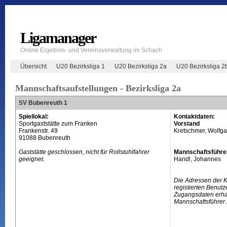
Ligamanager
Online Ergebnis- und Vereinsverwaltung im Schach
Übersicht
U20 Bezirksliga 1
U20 Bezirksliga 2a
U20 Bezirksliga 2
Mannschaftsaufstellungen - Bezirksliga 2a
SV Bubenreuth 1
Spiellokal:
Kontaktdaten:
Sportgaststätte zum Franken
Vorstand
Frankenstr. 49
Kretschmer, Wolfga
91088 Bubenreuth
Gaststätte geschlossen, nicht für Rollstuhlfahrer
Mannschaftsführe
geeignet.
Handl, Johannes
Die Adressen der 
registierten Benutz
Zugangsdaten erhal
Mannschaftsführer.