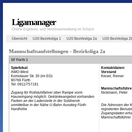
Ligamanager
Online Ergebnis- und Vereinsverwaltung im Schach
Übersicht
U20 Bezirksliga 1
U20 Bezirksliga 2a
U20 Bezirksliga 2
Mannschaftsaufstellungen - Bezirksliga 2a
SF Fürth 1
Spiellokal:
Kontaktdaten:
AWO-West
Vorstand
Komotauer Str. 30 (im EG)
Kiesel, Reiner
90766 Fürth
Tel: 0911/757181
Mannschaftsführe
Zugang für Rollstuhlfahrer über Rampe vorm
Nickmann, Peter
Hauseingang möglich. Getränkeangebot vorhanden.
Parken an der Ladenzeile in der Soldnerstr.
unmittelbar in der Nähe U-Bahn Ausstieg Fürth-
Die Adressen der 
Hardhöhe
registierten Benutz
Zugangsdaten erhal
Mannschaftsführer.