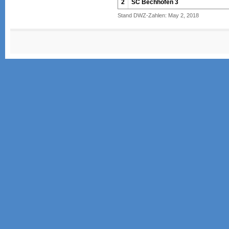
2
SC Bechhofen 3
Stand DWZ-Zahlen: May 2, 2018