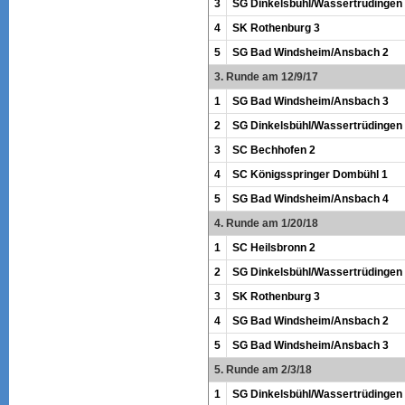
3
SG Dinkelsbühl/Wassertrüdingen
4
SK Rothenburg 3
5
SG Bad Windsheim/Ansbach 2
3. Runde am 12/9/17
1
SG Bad Windsheim/Ansbach 3
2
SG Dinkelsbühl/Wassertrüdingen
3
SC Bechhofen 2
4
SC Königsspringer Dombühl 1
5
SG Bad Windsheim/Ansbach 4
4. Runde am 1/20/18
1
SC Heilsbronn 2
2
SG Dinkelsbühl/Wassertrüdingen
3
SK Rothenburg 3
4
SG Bad Windsheim/Ansbach 2
5
SG Bad Windsheim/Ansbach 3
5. Runde am 2/3/18
1
SG Dinkelsbühl/Wassertrüdingen