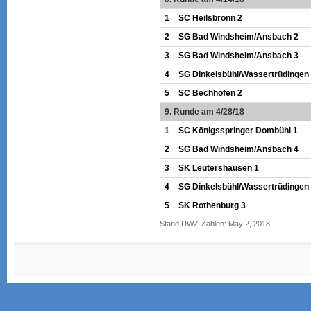
1
SC Heilsbronn 2
2
SG Bad Windsheim/Ansbach 2
3
SG Bad Windsheim/Ansbach 3
4
SG Dinkelsbühl/Wassertrüdingen
5
SC Bechhofen 2
9. Runde am 4/28/18
1
SC Königsspringer Dombühl 1
2
SG Bad Windsheim/Ansbach 4
3
SK Leutershausen 1
4
SG Dinkelsbühl/Wassertrüdingen
5
SK Rothenburg 3
Stand DWZ-Zahlen: May 2, 2018