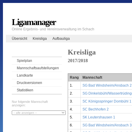
Ligamanager
Online Ergebnis- und Vereinsverwaltung im Schach
Übersicht
Kreisliga
Aufbauliga
Kreisliga
2017/2018
Spielplan
Mannschaftsaufstellungen
Landkarte
Rang
Mannschaft
Druckversionen
1.
SG Bad Windsheim/Ansbach 2
Statistiken
2.
SG Dinkelsbühl/Wassertrüding
3.
SC Königsspringer Dombühl 1
Nur folgende Mannschaft
anzeigen:
4.
SC Bechhofen 2
5.
SK Leutershausen 1
6.
SG Bad Windsheim/Ansbach 3