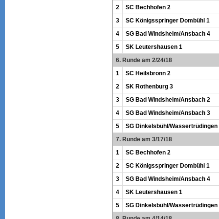
2
SC Bechhofen 2
3
SC Königsspringer Dombühl 1
4
SG Bad Windsheim/Ansbach 4
5
SK Leutershausen 1
6. Runde am 2/24/18
1
SC Heilsbronn 2
2
SK Rothenburg 3
3
SG Bad Windsheim/Ansbach 2
4
SG Bad Windsheim/Ansbach 3
5
SG Dinkelsbühl/Wassertrüdingen
7. Runde am 3/17/18
1
SC Bechhofen 2
2
SC Königsspringer Dombühl 1
3
SG Bad Windsheim/Ansbach 4
4
SK Leutershausen 1
5
SG Dinkelsbühl/Wassertrüdingen
8. Runde am 4/14/18