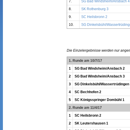
7.
SG Bad Windsheim/Ansbach 4
8.
SK Rothenburg 3
9.
SC Heilsbronn 2
10.
SG Dinkelsbühl/Wassertrüding
Die Einzelergebnisse werden nur ange
1. Runde am 10/7/17
1
SG Bad Windsheim/Ansbach 2
2
SG Bad Windsheim/Ansbach 3
3
SG Dinkelsbühl/Wassertrüdingen
4
SC Bechhofen 2
5
SC Königsspringer Dombühl 1
2. Runde am 11/4/17
1
SC Heilsbronn 2
2
SK Leutershausen 1