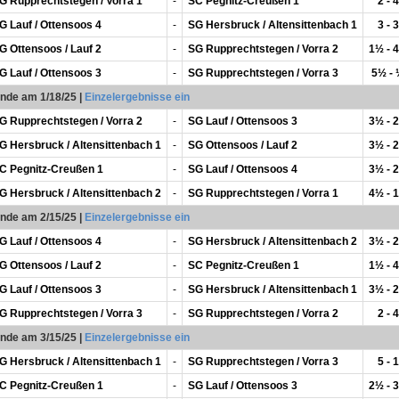
G Rupprechtstegen / Vorra 1
-
SC Pegnitz-Creußen 1
2 - 4
G Lauf / Ottensoos 4
-
SG Hersbruck / Altensittenbach 1
3 - 3
G Ottensoos / Lauf 2
-
SG Rupprechtstegen / Vorra 2
1½ - 
G Lauf / Ottensoos 3
-
SG Rupprechtstegen / Vorra 3
5½ -
unde am 1/18/25
|
Einzelergebnisse ein
G Rupprechtstegen / Vorra 2
-
SG Lauf / Ottensoos 3
3½ - 
G Hersbruck / Altensittenbach 1
-
SG Ottensoos / Lauf 2
3½ - 
C Pegnitz-Creußen 1
-
SG Lauf / Ottensoos 4
3½ - 
G Hersbruck / Altensittenbach 2
-
SG Rupprechtstegen / Vorra 1
4½ - 
unde am 2/15/25
|
Einzelergebnisse ein
G Lauf / Ottensoos 4
-
SG Hersbruck / Altensittenbach 2
3½ - 
G Ottensoos / Lauf 2
-
SC Pegnitz-Creußen 1
1½ - 
G Lauf / Ottensoos 3
-
SG Hersbruck / Altensittenbach 1
3½ - 
G Rupprechtstegen / Vorra 3
-
SG Rupprechtstegen / Vorra 2
2 - 4
unde am 3/15/25
|
Einzelergebnisse ein
G Hersbruck / Altensittenbach 1
-
SG Rupprechtstegen / Vorra 3
5 - 1
C Pegnitz-Creußen 1
-
SG Lauf / Ottensoos 3
2½ - 