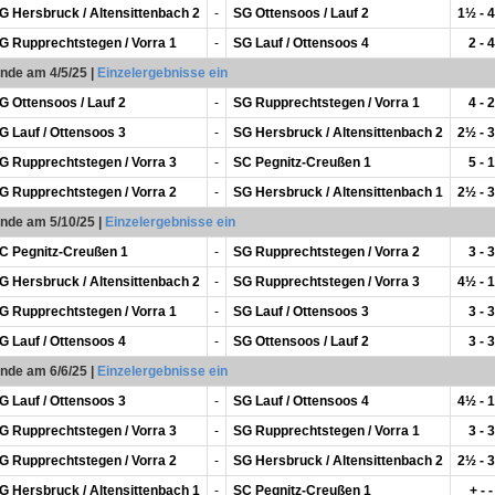
G Hersbruck / Altensittenbach 2
-
SG Ottensoos / Lauf 2
1½ - 
G Rupprechtstegen / Vorra 1
-
SG Lauf / Ottensoos 4
2 - 4
unde am 4/5/25
|
Einzelergebnisse ein
G Ottensoos / Lauf 2
-
SG Rupprechtstegen / Vorra 1
4 - 2
G Lauf / Ottensoos 3
-
SG Hersbruck / Altensittenbach 2
2½ - 
G Rupprechtstegen / Vorra 3
-
SC Pegnitz-Creußen 1
5 - 1
G Rupprechtstegen / Vorra 2
-
SG Hersbruck / Altensittenbach 1
2½ - 
unde am 5/10/25
|
Einzelergebnisse ein
C Pegnitz-Creußen 1
-
SG Rupprechtstegen / Vorra 2
3 - 3
G Hersbruck / Altensittenbach 2
-
SG Rupprechtstegen / Vorra 3
4½ - 
G Rupprechtstegen / Vorra 1
-
SG Lauf / Ottensoos 3
3 - 3
G Lauf / Ottensoos 4
-
SG Ottensoos / Lauf 2
3 - 3
unde am 6/6/25
|
Einzelergebnisse ein
G Lauf / Ottensoos 3
-
SG Lauf / Ottensoos 4
4½ - 
G Rupprechtstegen / Vorra 3
-
SG Rupprechtstegen / Vorra 1
3 - 3
G Rupprechtstegen / Vorra 2
-
SG Hersbruck / Altensittenbach 2
2½ - 
G Hersbruck / Altensittenbach 1
-
SC Pegnitz-Creußen 1
+ - -