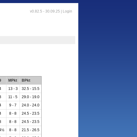
v0.82.5 - 30.09.25 |
Login
9
MPkt
BPkt
4
13 - 3
32.5 - 15.5
3
11 - 5
29.0 - 19.0
4
9 - 7
24.0 - 24.0
4
8 - 8
24.5 - 23.5
3
8 - 8
24.5 - 23.5
4½
8 - 8
21.5 - 26.5