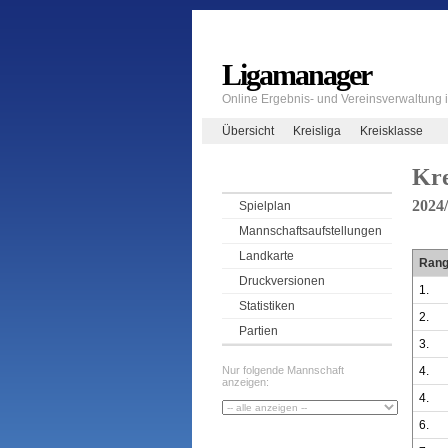
Ligamanager
Online Ergebnis- und Vereinsverwaltung
Übersicht
Kreisliga
Kreisklasse
Kre
2024
Spielplan
Mannschaftsaufstellungen
Landkarte
Ran
Druckversionen
1.
Statistiken
2.
Partien
3.
4.
Nur folgende Mannschaft
anzeigen:
4.
6.