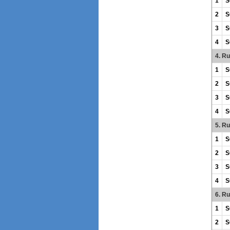
1
S
2
S
3
S
4
S
4. R
1
S
2
S
3
S
4
S
5. R
1
S
2
S
3
S
4
S
6. R
1
S
2
S