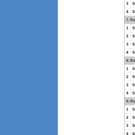
3
S
4
S
7. R
1
S
2
S
3
S
4
S
8. R
1
S
2
S
3
S
4
S
9. R
1
S
2
S
3
S
4
S