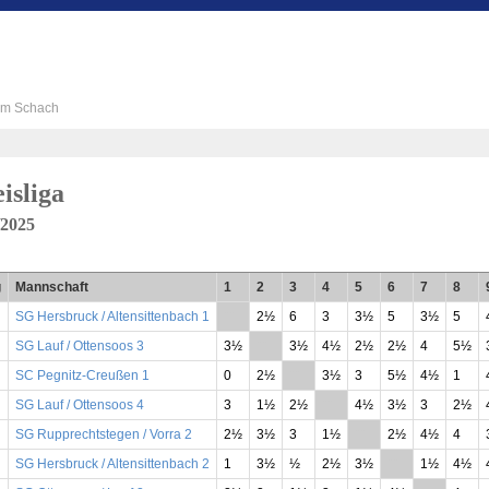
 im Schach
isliga
/2025
g
Mannschaft
1
2
3
4
5
6
7
8
SG Hersbruck / Altensittenbach 1
**
2½
6
3
3½
5
3½
5
SG Lauf / Ottensoos 3
3½
**
3½
4½
2½
2½
4
5½
SC Pegnitz-Creußen 1
0
2½
**
3½
3
5½
4½
1
SG Lauf / Ottensoos 4
3
1½
2½
**
4½
3½
3
2½
SG Rupprechtstegen / Vorra 2
2½
3½
3
1½
**
2½
4½
4
SG Hersbruck / Altensittenbach 2
1
3½
½
2½
3½
**
1½
4½