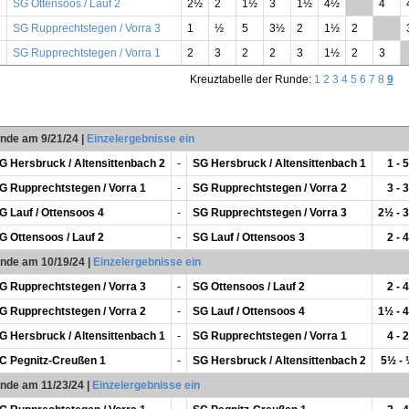
SG Ottensoos / Lauf 2
2½
2
1½
3
1½
4½
**
4
SG Rupprechtstegen / Vorra 3
1
½
5
3½
2
1½
2
**
SG Rupprechtstegen / Vorra 1
2
3
2
2
3
1½
2
3
Kreuztabelle der Runde:
1
2
3
4
5
6
7
8
9
unde am 9/21/24
|
Einzelergebnisse ein
G Hersbruck / Altensittenbach 2
-
SG Hersbruck / Altensittenbach 1
1 - 5
G Rupprechtstegen / Vorra 1
-
SG Rupprechtstegen / Vorra 2
3 - 3
G Lauf / Ottensoos 4
-
SG Rupprechtstegen / Vorra 3
2½ - 
G Ottensoos / Lauf 2
-
SG Lauf / Ottensoos 3
2 - 4
unde am 10/19/24
|
Einzelergebnisse ein
G Rupprechtstegen / Vorra 3
-
SG Ottensoos / Lauf 2
2 - 4
G Rupprechtstegen / Vorra 2
-
SG Lauf / Ottensoos 4
1½ - 
G Hersbruck / Altensittenbach 1
-
SG Rupprechtstegen / Vorra 1
4 - 2
C Pegnitz-Creußen 1
-
SG Hersbruck / Altensittenbach 2
5½ -
unde am 11/23/24
|
Einzelergebnisse ein