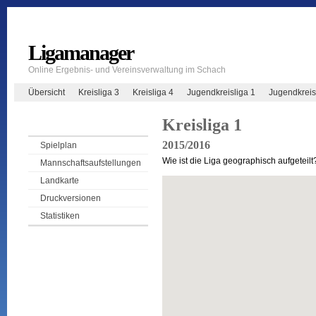
Ligamanager
Online Ergebnis- und Vereinsverwaltung im Schach
Übersicht
Kreisliga 3
Kreisliga 4
Jugendkreisliga 1
Jugendkreis
Kreisliga 1
2015/2016
Spielplan
Wie ist die Liga geographisch aufgeteilt
Mannschaftsaufstellungen
Landkarte
Druckversionen
Statistiken