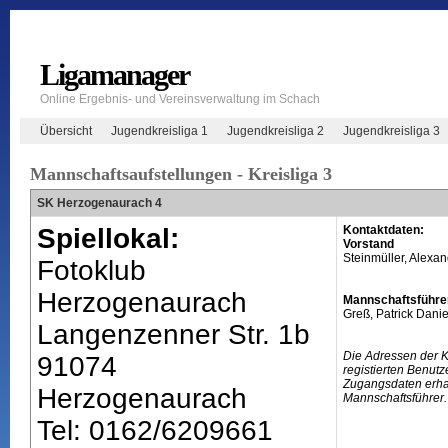
Ligamanager
Online Ergebnis- und Vereinsverwaltung im Schach
Übersicht
Jugendkreisliga 1
Jugendkreisliga 2
Jugendkreisliga 3
Mannschaftsaufstellungen - Kreisliga 3
SK Herzogenaurach 4
Spiellokal:
Kontaktdaten:
Vorstand
Steinmüller, Alexa
Fotoklub
Herzogenaurach
Mannschaftsführe
Greß, Patrick Danie
Langenzenner Str. 1b
Die Adressen der 
91074
registierten Benutz
Zugangsdaten erhal
Herzogenaurach
Mannschaftsführer.
Tel: 0162/6209661