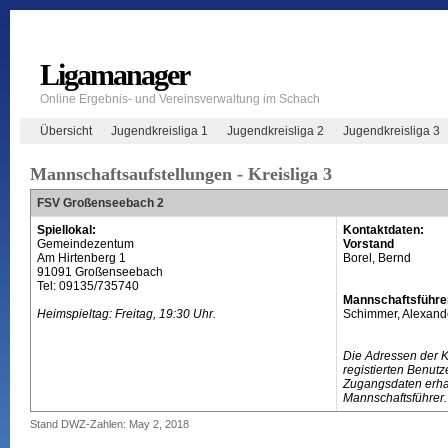
Ligamanager
Online Ergebnis- und Vereinsverwaltung im Schach
Übersicht
Jugendkreisliga 1
Jugendkreisliga 2
Jugendkreisliga 3
Mannschaftsaufstellungen - Kreisliga 3
FSV Großenseebach 2
Spiellokal:
Kontaktdaten:
Gemeindezentum
Vorstand
Am Hirtenberg 1
Borel, Bernd
91091 Großenseebach
Tel: 09135/735740
Mannschaftsführe
Heimspieltag: Freitag, 19:30 Uhr.
Schimmer, Alexand
Die Adressen der 
registierten Benutz
Zugangsdaten erhal
Mannschaftsführer.
Stand DWZ-Zahlen: May 2, 2018