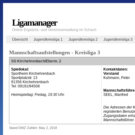
Ligamanager
Online Ergebnis- und Vereinsverwaltung im Schach
Übersicht
Jugendkreisliga 1
Jugendkreisliga 2
Jugendkreisliga 3
Mannschaftsaufstellungen - Kreisliga 3
SG Kirchehrenbach/Eberm. 2
Spiellokal:
Kontaktdaten:
Sportheim Kirchehrenbach
Vorstand
Sportplatzstr. 13
Kuhmann, Peter
91356 Kirchehrenbach
Tel: 09191/94508
Mannschaftsführe
Heimspieltag: Freitag, 19:30 Uhr.
SEEL, Manfred
Die Adressen der 
registierten Benutz
Zugangsdaten erhal
Mannschaftsführer.
Stand DWZ-Zahlen: May 2, 2018