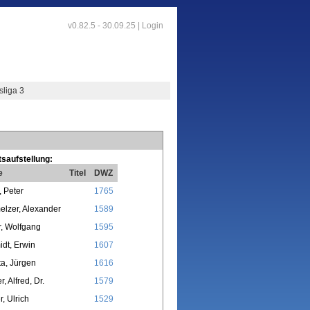
v0.82.5 - 30.09.25 |
Login
sliga 3
saufstellung:
e
Titel
DWZ
 Peter
1765
lzer, Alexander
1589
, Wolfgang
1595
dt, Erwin
1607
a, Jürgen
1616
, Alfred, Dr.
1579
r, Ulrich
1529