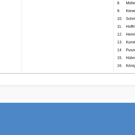
8.
Mülle
9.
Kiese
10.
Schm
11.
Hoffm
12.
Heinl
13.
Kuns
14.
Pusz
15.
Hübne
16.
König