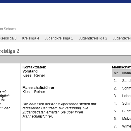
 im Schach
Kreisliga 3
Kreisliga 4
Jugendkreisliga 1
Jugendkreisliga 2
Jugendkrei
eisliga 2
Kontaktdaten:
Mannschaft
Vorstand
Nr.
Nam
Kiesel, Reiner
1.
Sand,
Mannschaftsführer
2.
Schme
 mit
Kiesel, Reiner
öglich.
3.
Lober
 Ab
4.
Schmi
e
Die Adressen der Kontaktpersonen stehen nur
ü. der
registierten Benutzern zur Verfügung. Die
5.
Bucht
Zugangsdaten erhalten Sie über Ihren
Mannschaftsführer.
6.
Motzer
7.
Winte