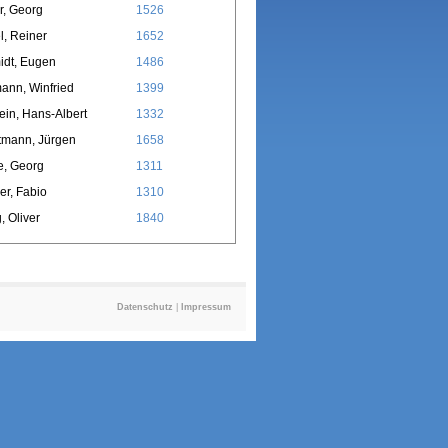
r, Georg
1526
l, Reiner
1652
idt, Eugen
1486
ann, Winfried
1399
ein, Hans-Albert
1332
tmann, Jürgen
1658
e, Georg
1311
r, Fabio
1310
, Oliver
1840
Datenschutz
|
Impressum