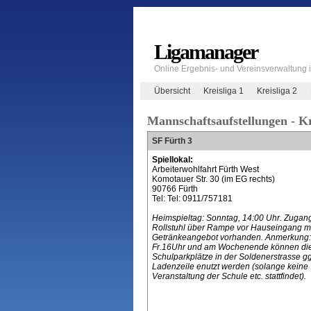
Ligamanager
Online Ergebnis- und Vereinsverwaltung
Übersicht
Kreisliga 1
Kreisliga 2
Mannschaftsaufstellungen - Kr
SF Fürth 3
Spiellokal:
Arbeiterwohlfahrt Fürth West
Komotauer Str. 30 (im EG rechts)
90766 Fürth
Tel: Tel: 0911/757181
Heimspieltag: Sonntag, 14:00 Uhr. Zugang
Rollstuhl über Rampe vor Hauseingang m
Getränkeangebot vorhanden. Anmerkung:
Fr.16Uhr und am Wochenende können di
Schulparkplätze in der Soldenerstrasse gg
Ladenzeile enutzt werden (solange keine
Veranstaltung der Schule etc. stattfindet).