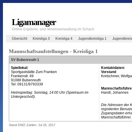
Ligamanager
Online Ergebnis- und Vereinsverwaltung im Schach
Übersicht
Kreisliga 3
Kreisliga 4
Jugendkreisliga 1
Jugendkreis
Mannschaftsaufstellungen - Kreisliga 1
SV Bubenreuth 1
Spiellokal:
Kontaktdaten:
Sportgaststätte Zum Franken
Vorstand
Frankenstr. 49
Kretschmer, Wolfga
91088 Bubenreuth
Tel: 09131/9793339
Mannschaftsführe
Heimspieltag: Sonntag, 14:00 Uhr (Spielraum im
Handl, Johannes
Untergeschoß).
Die Adressen der 
registierten Benutz
Zugangsdaten erhal
Mannschaftsführer.
Stand DWZ-Zahlen: Jul 26, 2017