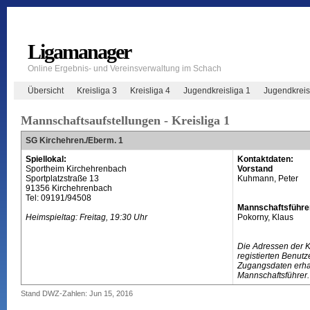
Ligamanager
Online Ergebnis- und Vereinsverwaltung im Schach
Übersicht
Kreisliga 3
Kreisliga 4
Jugendkreisliga 1
Jugendkreis
Mannschaftsaufstellungen - Kreisliga 1
SG Kirchehren./Eberm. 1
Spiellokal:
Kontaktdaten:
Sportheim Kirchehrenbach
Vorstand
Sportplatzstraße 13
Kuhmann, Peter
91356 Kirchehrenbach
Tel: 09191/94508
Mannschaftsführe
Heimspieltag: Freitag, 19:30 Uhr
Pokorny, Klaus
Die Adressen der 
registierten Benutz
Zugangsdaten erhal
Mannschaftsführer.
Stand DWZ-Zahlen: Jun 15, 2016