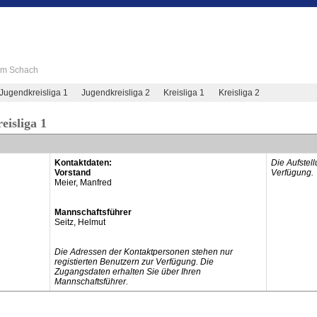
 im Schach
Jugendkreisliga 1
Jugendkreisliga 2
Kreisliga 1
Kreisliga 2
eisliga 1
Kontaktdaten:
Die Aufstel
Vorstand
Verfügung.
Meier, Manfred
Mannschaftsführer
Seitz, Helmut
Die Adressen der Kontaktpersonen stehen nur
registierten Benutzern zur Verfügung. Die
Zugangsdaten erhalten Sie über Ihren
Mannschaftsführer.