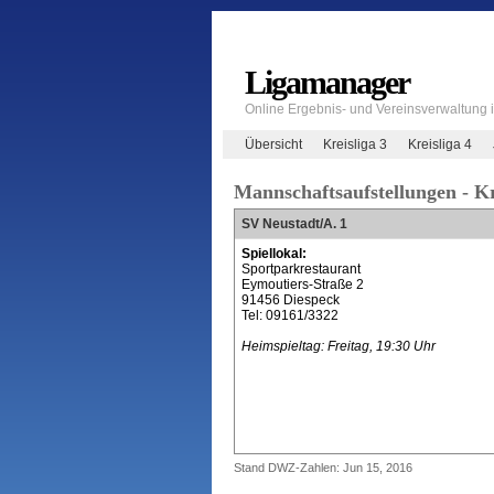
Ligamanager
Online Ergebnis- und Vereinsverwaltung
Übersicht
Kreisliga 3
Kreisliga 4
Mannschaftsaufstellungen - Kr
SV Neustadt/A. 1
Spiellokal:
Sportparkrestaurant
Eymoutiers-Straße 2
91456 Diespeck
Tel: 09161/3322
Heimspieltag: Freitag, 19:30 Uhr
Stand DWZ-Zahlen: Jun 15, 2016