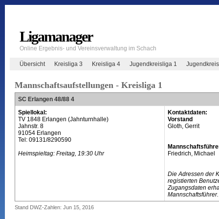
Ligamanager
Online Ergebnis- und Vereinsverwaltung im Schach
Übersicht
Kreisliga 3
Kreisliga 4
Jugendkreisliga 1
Jugendkreis
Mannschaftsaufstellungen - Kreisliga 1
SC Erlangen 48/88 4
Spiellokal:
Kontaktdaten:
TV 1848 Erlangen (Jahnturnhalle)
Vorstand
Jahnstr. 8
Gloth, Gerrit
91054 Erlangen
Tel: 09131/8290590
Mannschaftsführe
Heimspieltag: Freitag, 19:30 Uhr
Friedrich, Michael
Die Adressen der 
registierten Benutz
Zugangsdaten erhal
Mannschaftsführer.
Stand DWZ-Zahlen: Jun 15, 2016