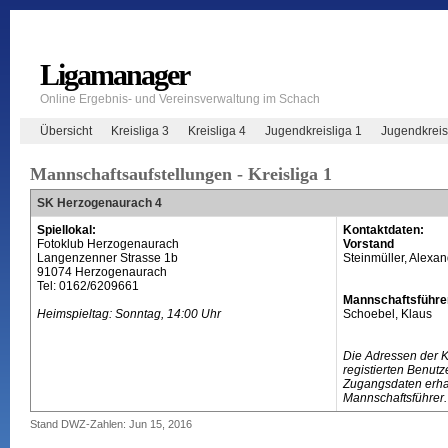
Ligamanager
Online Ergebnis- und Vereinsverwaltung im Schach
Übersicht
Kreisliga 3
Kreisliga 4
Jugendkreisliga 1
Jugendkreis
Mannschaftsaufstellungen - Kreisliga 1
SK Herzogenaurach 4
Spiellokal:
Kontaktdaten:
Fotoklub Herzogenaurach
Vorstand
Langenzenner Strasse 1b
Steinmüller, Alexa
91074 Herzogenaurach
Tel: 0162/6209661
Mannschaftsführe
Heimspieltag: Sonntag, 14:00 Uhr
Schoebel, Klaus
Die Adressen der 
registierten Benutz
Zugangsdaten erhal
Mannschaftsführer.
Stand DWZ-Zahlen: Jun 15, 2016