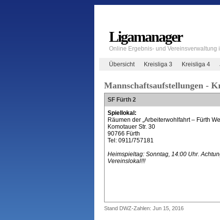
Ligamanager
Online Ergebnis- und Vereinsverwaltung
Übersicht
Kreisliga 3
Kreisliga 4
Mannschaftsaufstellungen - Kr
SF Fürth 2
Spiellokal:
Räumen der „Arbeiterwohlfahrt – Fürth We
Komotauer Str. 30
90766 Fürth
Tel: 0911/757181
Heimspieltag: Sonntag, 14:00 Uhr. Achtu
Vereinslokal!!!
Stand DWZ-Zahlen: Jun 15, 2016