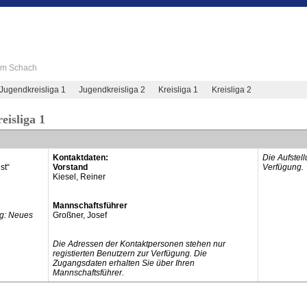
 im Schach
Jugendkreisliga 1
Jugendkreisliga 2
Kreisliga 1
Kreisliga 2
eisliga 1
Kontaktdaten:
Die Aufstel
st“
Vorstand
Verfügung.
Kiesel, Reiner
Mannschaftsführer
ng: Neues
Großner, Josef
Die Adressen der Kontaktpersonen stehen nur
registierten Benutzern zur Verfügung. Die
Zugangsdaten erhalten Sie über Ihren
Mannschaftsführer.