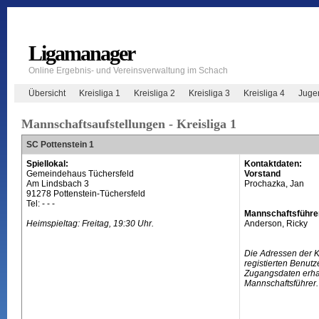
Ligamanager
Online Ergebnis- und Vereinsverwaltung im Schach
Übersicht
Kreisliga 1
Kreisliga 2
Kreisliga 3
Kreisliga 4
Juge
Mannschaftsaufstellungen - Kreisliga 1
SC Pottenstein 1
Spiellokal:
Kontaktdaten:
Gemeindehaus Tüchersfeld
Vorstand
Am Lindsbach 3
Prochazka, Jan
91278 Pottenstein-Tüchersfeld
Tel: - - -
Mannschaftsführe
Heimspieltag: Freitag, 19:30 Uhr.
Anderson, Ricky
Die Adressen der 
registierten Benutz
Zugangsdaten erhal
Mannschaftsführer.