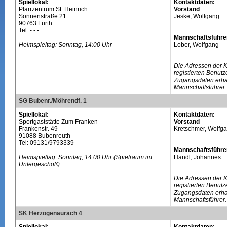
Spiellokal:
Kontaktdaten:
Pfarrzentrum St. Heinrich
Vorstand
Sonnenstraße 21
Jeske, Wolfgang
90763 Fürth
Tel: - - -
Mannschaftsführe
Heimspieltag: Sonntag, 14:00 Uhr
Lober, Wolfgang
Die Adressen der 
registierten Benutz
Zugangsdaten erhal
Mannschaftsführer.
SG Bubenr./Möhrendf. 1
Spiellokal:
Kontaktdaten:
Sportgaststätte Zum Franken
Vorstand
Frankenstr. 49
Kretschmer, Wolfga
91088 Bubenreuth
Tel: 09131/9793339
Mannschaftsführe
Heimspieltag: Sonntag, 14:00 Uhr (Spielraum im
Handl, Johannes
Untergeschoß)
Die Adressen der 
registierten Benutz
Zugangsdaten erhal
Mannschaftsführer.
SK Herzogenaurach 4