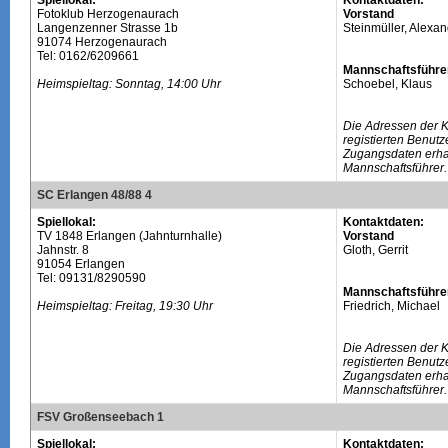
Spiellokal:
Kontaktdaten:
Fotoklub Herzogenaurach
Vorstand
Langenzenner Strasse 1b
Steinmüller, Alexa
91074 Herzogenaurach
Tel: 0162/6209661
Mannschaftsführe
Heimspieltag: Sonntag, 14:00 Uhr
Schoebel, Klaus
Die Adressen der 
registierten Benutz
Zugangsdaten erhal
Mannschaftsführer.
SC Erlangen 48/88 4
Spiellokal:
Kontaktdaten:
TV 1848 Erlangen (Jahnturnhalle)
Vorstand
Jahnstr. 8
Gloth, Gerrit
91054 Erlangen
Tel: 09131/8290590
Mannschaftsführe
Heimspieltag: Freitag, 19:30 Uhr
Friedrich, Michael
Die Adressen der 
registierten Benutz
Zugangsdaten erhal
Mannschaftsführer.
FSV Großenseebach 1
Spiellokal:
Kontaktdaten: