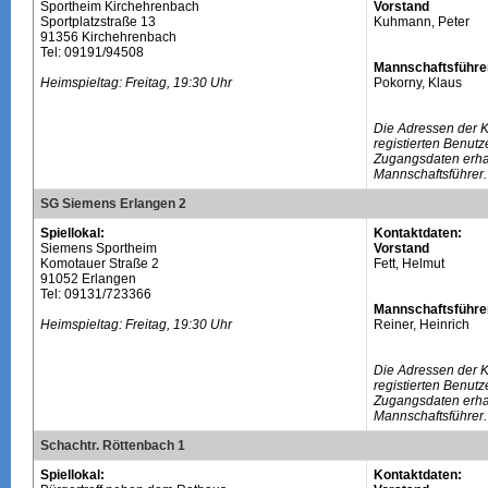
Sportheim Kirchehrenbach
Vorstand
Sportplatzstraße 13
Kuhmann, Peter
91356 Kirchehrenbach
Tel: 09191/94508
Mannschaftsführe
Heimspieltag: Freitag, 19:30 Uhr
Pokorny, Klaus
Die Adressen der 
registierten Benutz
Zugangsdaten erhal
Mannschaftsführer.
SG Siemens Erlangen 2
Spiellokal:
Kontaktdaten:
Siemens Sportheim
Vorstand
Komotauer Straße 2
Fett, Helmut
91052 Erlangen
Tel: 09131/723366
Mannschaftsführe
Heimspieltag: Freitag, 19:30 Uhr
Reiner, Heinrich
Die Adressen der 
registierten Benutz
Zugangsdaten erhal
Mannschaftsführer.
Schachtr. Röttenbach 1
Spiellokal:
Kontaktdaten: