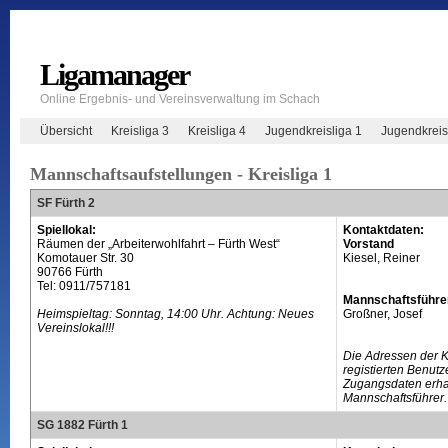
Ligamanager
Online Ergebnis- und Vereinsverwaltung im Schach
Übersicht
Kreisliga 3
Kreisliga 4
Jugendkreisliga 1
Jugendkreis
Mannschaftsaufstellungen - Kreisliga 1
SF Fürth 2
Spiellokal:
Kontaktdaten:
Räumen der „Arbeiterwohlfahrt – Fürth West“
Vorstand
Komotauer Str. 30
Kiesel, Reiner
90766 Fürth
Tel: 0911/757181
Mannschaftsführe
Heimspieltag: Sonntag, 14:00 Uhr. Achtung: Neues
Großner, Josef
Vereinslokal!!!
Die Adressen der 
registierten Benutz
Zugangsdaten erhal
Mannschaftsführer.
SG 1882 Fürth 1