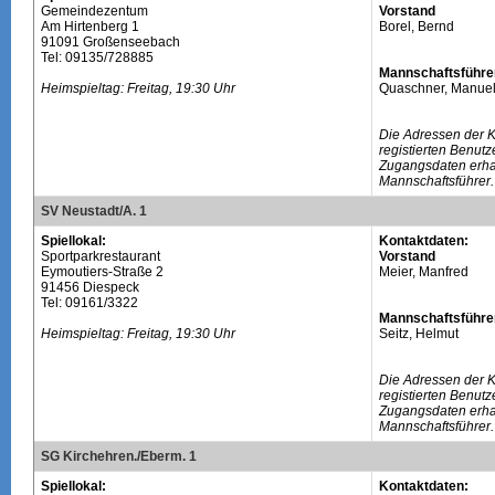
Gemeindezentum
Vorstand
Am Hirtenberg 1
Borel, Bernd
91091 Großenseebach
Tel: 09135/728885
Mannschaftsführe
Heimspieltag: Freitag, 19:30 Uhr
Quaschner, Manue
Die Adressen der 
registierten Benutz
Zugangsdaten erhal
Mannschaftsführer.
SV Neustadt/A. 1
Spiellokal:
Kontaktdaten:
Sportparkrestaurant
Vorstand
Eymoutiers-Straße 2
Meier, Manfred
91456 Diespeck
Tel: 09161/3322
Mannschaftsführe
Heimspieltag: Freitag, 19:30 Uhr
Seitz, Helmut
Die Adressen der 
registierten Benutz
Zugangsdaten erhal
Mannschaftsführer.
SG Kirchehren./Eberm. 1
Spiellokal:
Kontaktdaten: