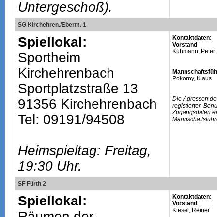
Untergeschoß).
SG Kirchehren./Eberm. 1
Spiellokal:
Kontaktdaten:
Vorstand
Kuhmann, Peter
Sportheim
Kirchehrenbach
Mannschaftsfüh
Pokorny, Klaus
Sportplatzstraße 13
Die Adressen de
91356 Kirchehrenbach
registierten Ben
Zugangsdaten erh
Tel: 09191/94508
Mannschaftsführ
Heimspieltag: Freitag,
19:30 Uhr.
SF Fürth 2
Spiellokal:
Kontaktdaten:
Vorstand
Kiesel, Reiner
Räumen der