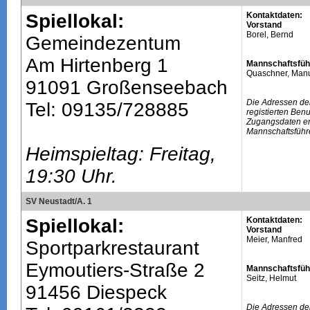
Spiellokal:
Kontaktdaten:
Vorstand
Borel, Bernd
Gemeindezentum
Am Hirtenberg 1
Mannschaftsfüh
Quaschner, Man
91091 Großenseebach
Die Adressen de
Tel: 09135/728885
registierten Ben
Zugangsdaten erh
Mannschaftsführ
Heimspieltag: Freitag,
19:30 Uhr.
SV Neustadt/A. 1
Spiellokal:
Kontaktdaten:
Vorstand
Meier, Manfred
Sportparkrestaurant
Eymoutiers-Straße 2
Mannschaftsfüh
Seitz, Helmut
91456 Diespeck
Die Adressen de