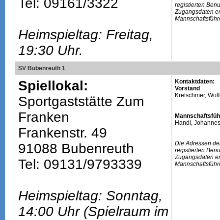
Tel: 09161/3322
registierten Ben
Zugangsdaten erh
Mannschaftsführ
Heimspieltag: Freitag,
19:30 Uhr.
SV Bubenreuth 1
Spiellokal:
Kontaktdaten:
Vorstand
Kretschmer, Wolf
Sportgaststätte Zum
Franken
Mannschaftsfüh
Handl, Johanne
Frankenstr. 49
Die Adressen de
91088 Bubenreuth
registierten Ben
Zugangsdaten erh
Tel: 09131/9793339
Mannschaftsführ
Heimspieltag: Sonntag,
14:00 Uhr (Spielraum im