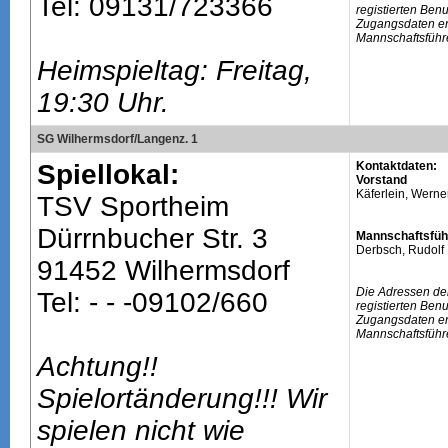
Tel: 09131/723366
registierten Ben
Zugangsdaten erh
Mannschaftsführ
Heimspieltag: Freitag,
19:30 Uhr.
SG Wilhermsdorf/Langenz. 1
Spiellokal:
Kontaktdaten:
Vorstand
Käferlein, Werne
TSV Sportheim
Dürrnbucher Str. 3
Mannschaftsfüh
Derbsch, Rudolf
91452 Wilhermsdorf
Die Adressen de
Tel: - - -09102/660
registierten Ben
Zugangsdaten erh
Mannschaftsführ
Achtung!!
Spielortänderung!!! Wir
spielen nicht wie