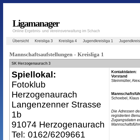
Ligamanager
Online Ergebnis- und Vereinsverwaltung im Schach
Übersicht
Kreisliga 3
Kreisliga 4
Jugendkreisliga 1
Jugendkreis
Mannschaftsaufstellungen - Kreisliga 1
SK Herzogenaurach 3
Spiellokal:
Kontaktdaten:
Vorstand
Steinmüller, Ale
Fotoklub
Herzogenaurach
Mannschaftsfüh
Schoebel, Klaus
Langenzenner Strasse
Die Adressen de
1b
registierten Ben
Zugangsdaten erh
91074 Herzogenaurach
Mannschaftsführ
Tel: 0162/6209661