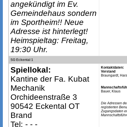
angekündigt im Ev.
Gemeindehaus sondern
im Sportheim!! Neue
Adresse ist hinterlegt!
Heimspieltag: Freitag,
19:30 Uhr.
SG Eckental 1
Spiellokal:
Kontaktdaten:
Vorstand
Braungardt, Har
Kantine der Fa. Kubat
Mechanik
Mannschaftsfüh
Bauer, Klaus
Orchideenstraße 3
Die Adressen de
90542 Eckental OT
registierten Ben
Zugangsdaten erh
Brand
Mannschaftsführ
Tel: - - -