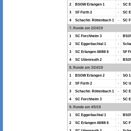
2
BSGW Erlangen 1
-
SC E
3
SF Fürth 2
-
SC E
4
Schachtr. Röttenbach 1
-
SC F
7. Runde am 2/24/19
1
SC Forchheim 3
-
BSGW
2
SC Eggerbachtal 1
-
Scha
3
SC Erlangen 48/88 6
-
SF F
4
SC Uttenreuth 2
-
BSGW
8. Runde am 3/24/19
1
BSGW Erlangen 2
-
SG 1
2
SF Fürth 2
-
SC U
3
Schachtr. Röttenbach 1
-
SC E
4
SC Forchheim 3
-
SC E
9. Runde am 4/5/19
1
SC Eggerbachtal 1
-
BSGW
2
SC Erlangen 48/88 6
-
SC F
3
SC Uttenreuth 2
-
Scha