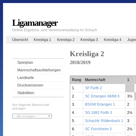
Ligamanager
Online Ergebnis- und Vereinsverwaltung im Schach
Übersicht
Kreisliga 1
Kreisliga 2
Kreisliga 3
Kreisliga 4
Juge
Kreisliga 2
2018/2019
Spielplan
Mannschaftsaufstellungen
Landkarte
Rang
Mannschaft
1
Druckversionen
1.
SF Fürth 2
**
Statistiken
2.
SC Erlangen 48/88 6
3½
3.
BSGW Erlangen 1
2
Nur folgende Mannschaft
anzeigen:
4.
SG 1882 Fürth 3
2½
5.
Schachtr. Röttenbach 1
3
6.
SC Forchheim 3
2½