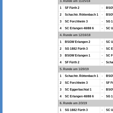
3. Runde am 11/25/18
1
SF Fürth 2
-
BSGW
2
Schachtr. Röttenbach 1
-
BSGW
3
SC Forchheim 3
-
SG 1
4
SC Erlangen 48/88 6
-
SC U
4. Runde am 12/16/18
1
BSGW Erlangen 2
-
SC U
2
SG 1882 Fürth 3
-
SC E
3
BSGW Erlangen 1
-
SC F
4
SF Fürth 2
-
Scha
5. Runde am 1/20/19
1
Schachtr. Röttenbach 1
-
BSGW
2
SC Forchheim 3
-
SF F
3
SC Eggerbachtal 1
-
BSGW
4
SC Erlangen 48/88 6
-
SG 1
6. Runde am 2/3/19
1
SG 1882 Fürth 3
-
SC U