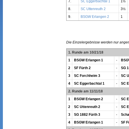
7.
SC Eggerbachtal 1
1½
8.
SC Uttenreuth 2
3½
9.
BSGW Erlangen 2
1
Die Einzelergebnisse werden nur ange
1. Runde am 10/21/18
1
BSGW Erlangen 1
-
BSGW
2
SF Fürth 2
-
SG 1
3
SC Forchheim 3
-
SC U
4
SC Eggerbachtal 1
-
SC E
2. Runde am 11/11/18
1
BSGW Erlangen 2
-
SC E
2
SC Uttenreuth 2
-
SC E
3
SG 1882 Fürth 3
-
Scha
4
BSGW Erlangen 1
-
SF F