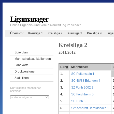
Ligamanager
Online Ergebnis- und Vereinsverwaltung im Schach
Übersicht
Kreisliga 1
Kreisliga 2
Kreisliga 3
Kreisliga 4
Juge
Kreisliga 2
2011/2012
Spielplan
Mannschaftsaufstellungen
Landkarte
Rang
Mannschaft
Druckversionen
1.
SC Pottenstein 1
Statistiken
2.
SC 48/88 Erlangen 4
3.
SZ Fürth 2002 2
Nur folgende Mannschaft
anzeigen:
4.
SC Forchheim 5
5.
SF Fürth 3
6.
Schachbrett Heroldsbach 1