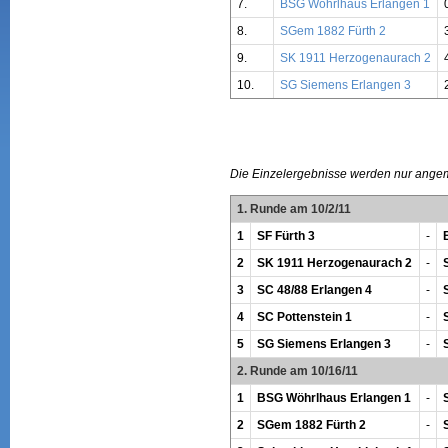
7.
BSG Wöhrlhaus Erlangen 1
8.
SGem 1882 Fürth 2
9.
SK 1911 Herzogenaurach 2
10.
SG Siemens Erlangen 3
Die Einzelergebnisse werden nur ange
1. Runde am 10/2/11
1
SF Fürth 3
-
2
SK 1911 Herzogenaurach 2
-
3
SC 48/88 Erlangen 4
-
4
SC Pottenstein 1
-
5
SG Siemens Erlangen 3
-
2. Runde am 10/16/11
1
BSG Wöhrlhaus Erlangen 1
-
2
SGem 1882 Fürth 2
-