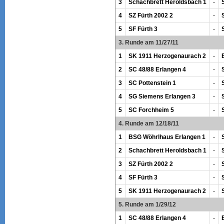
3
Schachbrett Heroldsbach 1
-
4
SZ Fürth 2002 2
-
5
SF Fürth 3
-
3. Runde am 11/27/11
1
SK 1911 Herzogenaurach 2
-
2
SC 48/88 Erlangen 4
-
3
SC Pottenstein 1
-
4
SG Siemens Erlangen 3
-
5
SC Forchheim 5
-
4. Runde am 12/18/11
1
BSG Wöhrlhaus Erlangen 1
-
2
Schachbrett Heroldsbach 1
-
3
SZ Fürth 2002 2
-
4
SF Fürth 3
-
5
SK 1911 Herzogenaurach 2
-
5. Runde am 1/29/12
1
SC 48/88 Erlangen 4
-