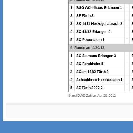
1
BSG Wöhrlhaus Erlangen 1
-
2
SF Fürth 3
-
3
SK 1911 Herzogenaurach 2
-
4
SC 48/88 Erlangen 4
-
5
SC Pottenstein 1
-
9. Runde am 4/20/12
1
SG Siemens Erlangen 3
-
2
SC Forchheim 5
-
3
SGem 1882 Fürth 2
-
4
Schachbrett Heroldsbach 1
-
5
SZ Fürth 2002 2
-
Stand DWZ-Zahlen: Apr 20, 2012