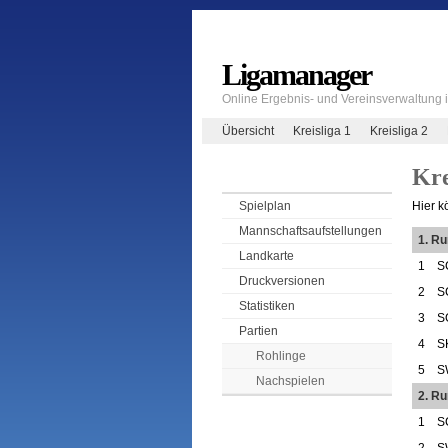
Ligamanager
Online Ergebnis- und Vereinsverwaltung
Übersicht
Kreisliga 1
Kreisliga 2
Kre
Hier k
Spielplan
Mannschaftsaufstellungen
1. R
Landkarte
1
S
Druckversionen
2
S
Statistiken
3
S
Partien
4
S
Rohlinge
5
S
Nachspielen
2. Ru
1
S
2
S