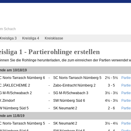
 im Schach
Kreisliga 3
Kreisliga 4
Kreisklasse
isliga 1 - Partierohlinge erstellen
önnen Sie die Rohlinge herunterladen, die zum einreichen der Partien verwendet 
unde am 10/18/19
C Noris-Tarrasch Nürnberg 6
-
SC Noris-Tarrasch Nürnberg 5
2½ - 5½
Partie
C JÄKLECHEMIE 2
-
Zabo-Eintracht Nürnberg 2
3 - 5
Partie
G M-R/Schwabach 2
-
SG M-R/Schwabach 3
3½ - 3½
Partie
K Zirndorf
-
SW Nürnberg Süd 6
4½ - 3½
Partie
W Nürnberg Süd 5
-
SK Neumarkt 2
2 - 6
Partie
nde am 11/8/19
C Noris-Tarrasch Nürnberg 5
-
SK Neumarkt 2
3½ - 4½
Partie
W Nürnberg Süd 6
-
SW Nürnberg Süd 5
4 - 4
Partie