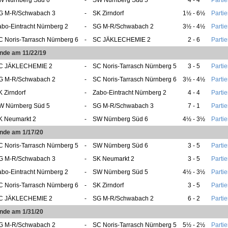
G M-R/Schwabach 3
-
SK Zirndorf
1½ - 6½
Partie
abo-Eintracht Nürnberg 2
-
SG M-R/Schwabach 2
3½ - 4½
Partie
C Noris-Tarrasch Nürnberg 6
-
SC JÄKLECHEMIE 2
2 - 6
Partie
unde am 11/22/19
C JÄKLECHEMIE 2
-
SC Noris-Tarrasch Nürnberg 5
3 - 5
Partie
G M-R/Schwabach 2
-
SC Noris-Tarrasch Nürnberg 6
3½ - 4½
Partie
K Zirndorf
-
Zabo-Eintracht Nürnberg 2
4 - 4
Partie
W Nürnberg Süd 5
-
SG M-R/Schwabach 3
7 - 1
Partie
K Neumarkt 2
-
SW Nürnberg Süd 6
4½ - 3½
Partie
unde am 1/17/20
C Noris-Tarrasch Nürnberg 5
-
SW Nürnberg Süd 6
3 - 5
Partie
G M-R/Schwabach 3
-
SK Neumarkt 2
3 - 5
Partie
abo-Eintracht Nürnberg 2
-
SW Nürnberg Süd 5
4½ - 3½
Partie
C Noris-Tarrasch Nürnberg 6
-
SK Zirndorf
3 - 5
Partie
C JÄKLECHEMIE 2
-
SG M-R/Schwabach 2
6 - 2
Partie
unde am 1/31/20
G M-R/Schwabach 2
-
SC Noris-Tarrasch Nürnberg 5
5½ - 2½
Partie