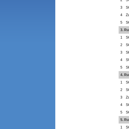
3
S
4
Z
5
S
3. R
1
S
2
S
3
S
4
S
5
S
4. R
1
S
2
S
3
Z
4
S
5
S
5. R
1
S