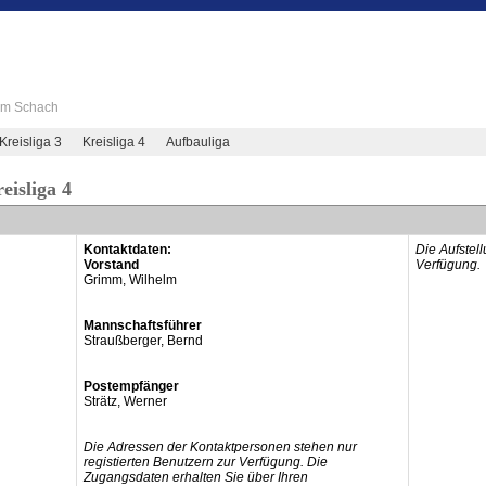
 im Schach
Kreisliga 3
Kreisliga 4
Aufbauliga
eisliga 4
Kontaktdaten:
Die Aufstel
Vorstand
Verfügung.
Grimm, Wilhelm
Mannschaftsführer
Straußberger, Bernd
Postempfänger
Strätz, Werner
Die Adressen der Kontaktpersonen stehen nur
registierten Benutzern zur Verfügung. Die
Zugangsdaten erhalten Sie über Ihren