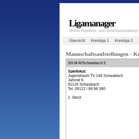
Ligamanager
Online Ergebnis- und Vereinsverwaltung
Übersicht
Kreisliga 1
Kreisliga 2
Mannschaftsaufstellungen - Kr
SG M-R/Schwabach 5
Spiellokal:
Jugendraum TV 148 Schwabach
Jahnstr 6
91126 Schwabach
Tel: 09122 / 88 96 580
1. Stock