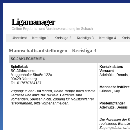
Ligamanager
Online Ergebnis- und Vereinsverwaltung im Schach
Übersicht
Kreisliga 1
Kreisliga 2
Kreisliga 3
Kreisliga 4
Krei
Mannschaftsaufstellungen - Kreisliga 3
SC JÄKLECHEMIE 4
Spiellokal:
Kontaktdaten:
SC Jäklechemie
Vorstand
Muggenhofer Straße 122a
Adelhütte, Dennis, 
90429 Nürnberg
Tel: 017670784137
Mannschaftsführe
Zugang: In den Hof fahren, kleine Treppe hoch auf die
Gündel , Kay
Terrasse und links zur Tür rein. Getränke sind
vorhanden, Speisen nicht. Zugang für Rollstuhlfahrer
ist vorhanden, bitte vorher anmelden!
Postempfänger
Adelhütte, Dennis
Die Adressen der 
registierten Benutz
Zugangsdaten erhal