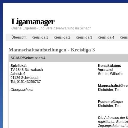
Ligamanager
Online Ergebnis- und Vereinsverwaltung im Schach
Übersicht
Kreisliga 1
Kreisliga 2
Kreisliga 3
Kreisliga 4
Krei
Mannschaftsaufstellungen - Kreisliga 3
SG M-R/Schwabach 4
Spiellokal:
Kontaktdaten:
TV 1848 Schwabach
Vorstand
Jahnstr. 6
Grimm, Wilhelm
91126 Schwabach
Tel: 015143256737
Mannschaftsführe
Obergeschoss
Kleinöder, Tim
Postempfänger
Kleinöder, Tim
Die Adressen der 
registierten Benutz
Zugangsdaten erhal