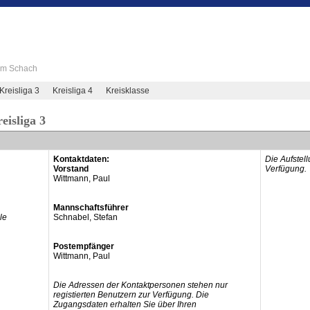
 im Schach
Kreisliga 3
Kreisliga 4
Kreisklasse
eisliga 3
Kontaktdaten:
Die Aufstel
Vorstand
Verfügung.
Wittmann, Paul
Mannschaftsführer
le
Schnabel, Stefan
Postempfänger
Wittmann, Paul
Die Adressen der Kontaktpersonen stehen nur
registierten Benutzern zur Verfügung. Die
Zugangsdaten erhalten Sie über Ihren