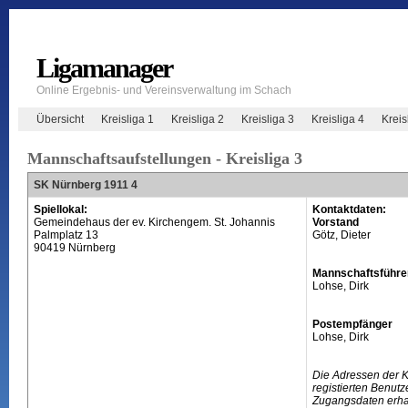
Ligamanager
Online Ergebnis- und Vereinsverwaltung im Schach
Übersicht
Kreisliga 1
Kreisliga 2
Kreisliga 3
Kreisliga 4
Krei
Mannschaftsaufstellungen - Kreisliga 3
SK Nürnberg 1911 4
Spiellokal:
Kontaktdaten:
Gemeindehaus der ev. Kirchengem. St. Johannis
Vorstand
Palmplatz 13
Götz, Dieter
90419 Nürnberg
Mannschaftsführe
Lohse, Dirk
Postempfänger
Lohse, Dirk
Die Adressen der 
registierten Benutz
Zugangsdaten erhal