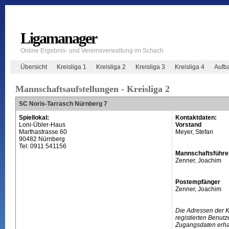
Ligamanager
Online Ergebnis- und Vereinsverwaltung im Schach
Übersicht
Kreisliga 1
Kreisliga 2
Kreisliga 3
Kreisliga 4
Aufb
Mannschaftsaufstellungen - Kreisliga 2
SC Noris-Tarrasch Nürnberg 7
Spiellokal:
Kontaktdaten:
Loni-Übler-Haus
Vorstand
Marthastrasse 60
Meyer, Stefan
90482 Nürnberg
Tel: 0911 541156
Mannschaftsführe
Zenner, Joachim
Postempfänger
Zenner, Joachim
Die Adressen der 
registierten Benutz
Zugangsdaten erhal