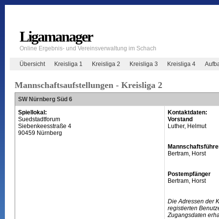
Ligamanager
Online Ergebnis- und Vereinsverwaltung im Schach
Übersicht
Kreisliga 1
Kreisliga 2
Kreisliga 3
Kreisliga 4
Aufb
Mannschaftsaufstellungen - Kreisliga 2
SW Nürnberg Süd 6
Spiellokal:
Kontaktdaten:
Suedstadtforum
Vorstand
Siebenkeesstraße 4
Luther, Helmut
90459 Nürnberg
Mannschaftsführe
Bertram, Horst
Postempfänger
Bertram, Horst
Die Adressen der 
registierten Benutz
Zugangsdaten erhal