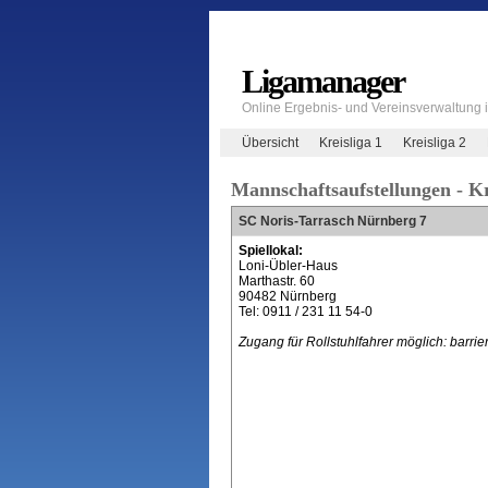
Ligamanager
Online Ergebnis- und Vereinsverwaltung
Übersicht
Kreisliga 1
Kreisliga 2
Mannschaftsaufstellungen - Kr
SC Noris-Tarrasch Nürnberg 7
Spiellokal:
Loni-Übler-Haus
Marthastr. 60
90482 Nürnberg
Tel: 0911 / 231 11 54-0
Zugang für Rollstuhlfahrer möglich: barrier