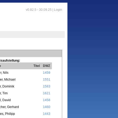
v0.82.5 - 30.09.25 |
Login
saufstellung:
e
Titel
DWZ
r, Nils
1459
r, Michael
1551
, Dominik
1583
r, Tim
1621
, David
1458
icher, Gerhard
1460
s, Philipp
1443