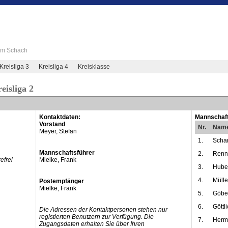
 im Schach
Kreisliga 3
Kreisliga 4
Kreisklasse
eisliga 2
Kontaktdaten:
Mannschaft
Vorstand
Nr.
Nam
Meyer, Stefan
1.
Schar
Mannschaftsführer
2.
Renne
efrei
Mielke, Frank
3.
Huber
4.
Mülle
Postempfänger
Mielke, Frank
5.
Göbel
6.
Göttl
Die Adressen der Kontaktpersonen stehen nur
registierten Benutzern zur Verfügung. Die
7.
Herme
Zugangsdaten erhalten Sie über Ihren