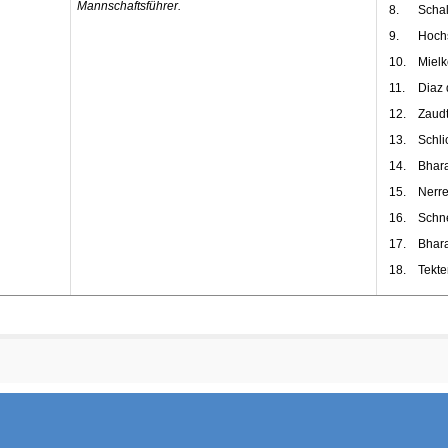
Mannschaftsführer.
8.
Schal
9.
Hochs
10.
Mielk
11.
Diaz 
12.
Zaudt
13.
Schli
14.
Bhara
15.
Nerre
16.
Schne
17.
Bhara
18.
Tekte