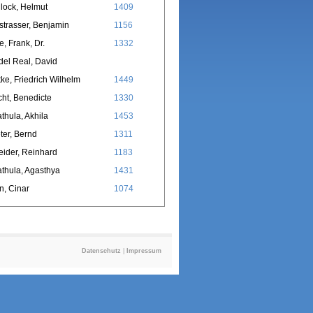
lock, Helmut
1409
trasser, Benjamin
1156
e, Frank, Dr.
1332
del Real, David
ke, Friedrich Wilhelm
1449
cht, Benedicte
1330
thula, Akhila
1453
ter, Bernd
1311
ider, Reinhard
1183
thula, Agasthya
1431
n, Cinar
1074
Datenschutz
|
Impressum