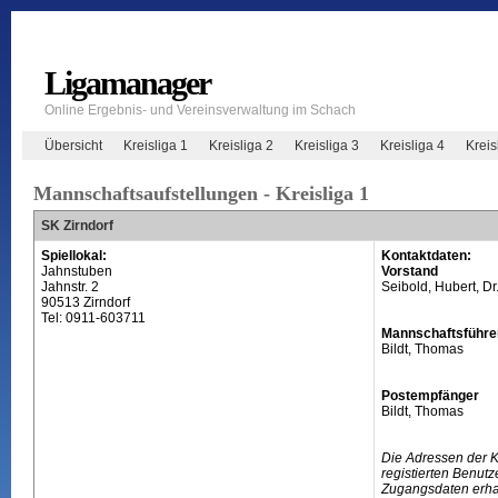
Ligamanager
Online Ergebnis- und Vereinsverwaltung im Schach
Übersicht
Kreisliga 1
Kreisliga 2
Kreisliga 3
Kreisliga 4
Krei
Mannschaftsaufstellungen - Kreisliga 1
SK Zirndorf
Spiellokal:
Kontaktdaten:
Jahnstuben
Vorstand
Jahnstr. 2
Seibold, Hubert, Dr
90513 Zirndorf
Tel: 0911-603711
Mannschaftsführe
Bildt, Thomas
Postempfänger
Bildt, Thomas
Die Adressen der 
registierten Benutz
Zugangsdaten erhal