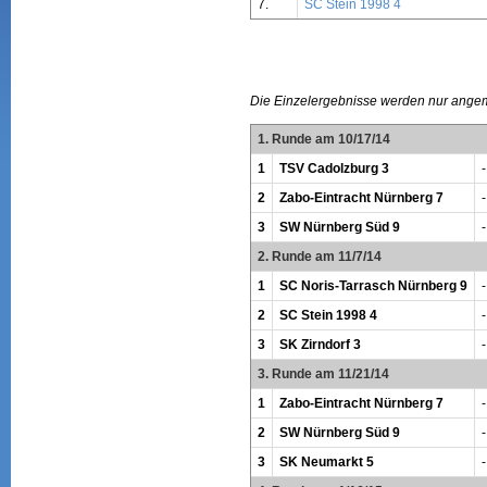
7.
SC Stein 1998 4
Die Einzelergebnisse werden nur ange
1. Runde am 10/17/14
1
TSV Cadolzburg 3
-
2
Zabo-Eintracht Nürnberg 7
-
3
SW Nürnberg Süd 9
-
2. Runde am 11/7/14
1
SC Noris-Tarrasch Nürnberg 9
-
2
SC Stein 1998 4
-
3
SK Zirndorf 3
-
3. Runde am 11/21/14
1
Zabo-Eintracht Nürnberg 7
-
2
SW Nürnberg Süd 9
-
3
SK Neumarkt 5
-