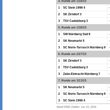
4. Runde am 1/16/15
1
SC Stein 1998 4
-
2
SK Zirndorf 3
-
3
TSV Cadolzburg 3
-
5. Runde am 1/30/15
1
SW Nürnberg Süd 9
-
2
SK Neumarkt 5
-
3
SC Noris-Tarrasch Nürnberg 9
-
6. Runde am 2/27/15
1
SK Zirndorf 3
-
2
TSV Cadolzburg 3
-
3
Zabo-Eintracht Nürnberg 7
-
7. Runde am 3/13/15
1
SK Neumarkt 5
-
2
SC Noris-Tarrasch Nürnberg 9
-
3
SC Stein 1998 4
-
Stand DWZ-Zahlen: Jun 15, 2016