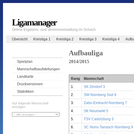
Ligamanager
Online Ergebnis- und Vereinsverwaltung im Schach
Übersicht
Kreisliga 1
Kreisliga 2
Kreisliga 3
Kreisliga 4
Aufb
Aufbauliga
2014/2015
Spielplan
Mannschaftsaufstellungen
Landkarte
Rang
Mannschaft
Druckversionen
1.
SK Zirndorf 3
Statistiken
2.
SW Nürnberg Süd 9
3.
Zabo-Eintracht Nürnberg 7
Nur folgende Mannschaft
anzeigen:
4.
SK Neumarkt 5
5.
TSV Cadolzburg 3
6.
SC Noris-Tarrasch Nürnberg 9