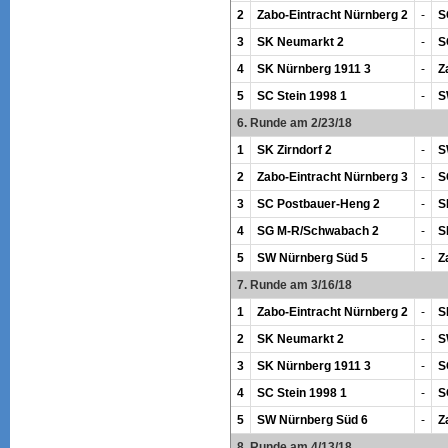
2
Zabo-Eintracht Nürnberg 2
-
S
3
SK Neumarkt 2
-
S
4
SK Nürnberg 1911 3
-
Z
5
SC Stein 1998 1
-
S
6. Runde am 2/23/18
1
SK Zirndorf 2
-
S
2
Zabo-Eintracht Nürnberg 3
-
S
3
SC Postbauer-Heng 2
-
S
4
SG M-R/Schwabach 2
-
S
5
SW Nürnberg Süd 5
-
Z
7. Runde am 3/16/18
1
Zabo-Eintracht Nürnberg 2
-
S
2
SK Neumarkt 2
-
S
3
SK Nürnberg 1911 3
-
S
4
SC Stein 1998 1
-
S
5
SW Nürnberg Süd 6
-
Z
8. Runde am 4/13/18