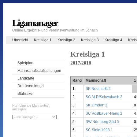
Ligamanager
Online Ergebnis- und Vereinsverwaltung im Schach
Übersicht
Kreisliga 1
Kreisliga 2
Kreisliga 3
Kreisliga 4
Krei
Kreisliga 1
2017/2018
Spielplan
Mannschaftsaufstellungen
Landkarte
Rang
Mannschaft
1
Druckversionen
1.
SK Neumarkt 2
**
Statistiken
2.
SG M-R/Schwabach 2
4
3.
SK Zirndorf 2
0
Nur folgende Mannschaft
anzeigen:
4.
SC Postbauer-Heng 2
4
5.
SW Nürnberg Süd 5
0
6.
SC Stein 1998 1
2