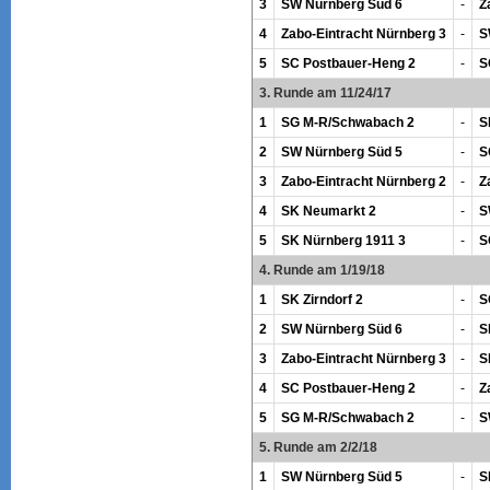
3
SW Nürnberg Süd 6
-
Z
4
Zabo-Eintracht Nürnberg 3
-
S
5
SC Postbauer-Heng 2
-
S
3. Runde am 11/24/17
1
SG M-R/Schwabach 2
-
S
2
SW Nürnberg Süd 5
-
S
3
Zabo-Eintracht Nürnberg 2
-
Z
4
SK Neumarkt 2
-
S
5
SK Nürnberg 1911 3
-
S
4. Runde am 1/19/18
1
SK Zirndorf 2
-
S
2
SW Nürnberg Süd 6
-
S
3
Zabo-Eintracht Nürnberg 3
-
S
4
SC Postbauer-Heng 2
-
Z
5
SG M-R/Schwabach 2
-
S
5. Runde am 2/2/18
1
SW Nürnberg Süd 5
-
S