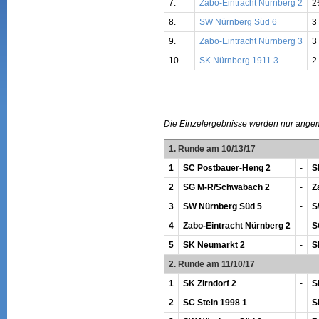
7.
Zabo-Eintracht Nürnberg 2
2
8.
SW Nürnberg Süd 6
3
9.
Zabo-Eintracht Nürnberg 3
3
10.
SK Nürnberg 1911 3
2
Die Einzelergebnisse werden nur ange
1. Runde am 10/13/17
1
SC Postbauer-Heng 2
-
S
2
SG M-R/Schwabach 2
-
Z
3
SW Nürnberg Süd 5
-
S
4
Zabo-Eintracht Nürnberg 2
-
S
5
SK Neumarkt 2
-
S
2. Runde am 11/10/17
1
SK Zirndorf 2
-
S
2
SC Stein 1998 1
-
S