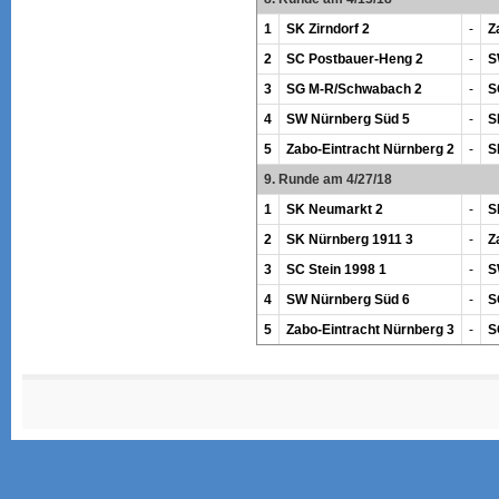
1
SK Zirndorf 2
-
Z
2
SC Postbauer-Heng 2
-
S
3
SG M-R/Schwabach 2
-
S
4
SW Nürnberg Süd 5
-
S
5
Zabo-Eintracht Nürnberg 2
-
S
9. Runde am 4/27/18
1
SK Neumarkt 2
-
S
2
SK Nürnberg 1911 3
-
Z
3
SC Stein 1998 1
-
S
4
SW Nürnberg Süd 6
-
S
5
Zabo-Eintracht Nürnberg 3
-
S