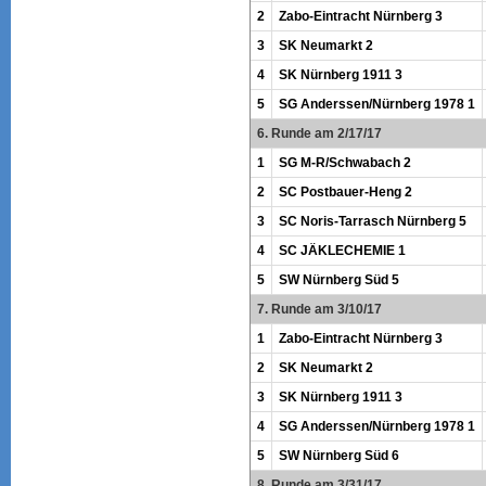
2
Zabo-Eintracht Nürnberg 3
3
SK Neumarkt 2
4
SK Nürnberg 1911 3
5
SG Anderssen/Nürnberg 1978 1
6. Runde am 2/17/17
1
SG M-R/Schwabach 2
2
SC Postbauer-Heng 2
3
SC Noris-Tarrasch Nürnberg 5
4
SC JÄKLECHEMIE 1
5
SW Nürnberg Süd 5
7. Runde am 3/10/17
1
Zabo-Eintracht Nürnberg 3
2
SK Neumarkt 2
3
SK Nürnberg 1911 3
4
SG Anderssen/Nürnberg 1978 1
5
SW Nürnberg Süd 6
8. Runde am 3/31/17