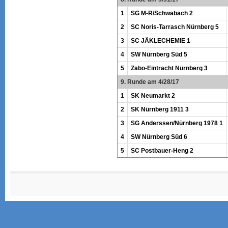
1
SG M-R/Schwabach 2
2
SC Noris-Tarrasch Nürnberg 5
3
SC JÄKLECHEMIE 1
4
SW Nürnberg Süd 5
5
Zabo-Eintracht Nürnberg 3
9. Runde am 4/28/17
1
SK Neumarkt 2
2
SK Nürnberg 1911 3
3
SG Anderssen/Nürnberg 1978 1
4
SW Nürnberg Süd 6
5
SC Postbauer-Heng 2