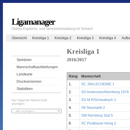
Ligamanager
Online Ergebnis- und Vereinsverwaltung im Schach
Übersicht
Kreisliga 1
Kreisliga 2
Kreisliga 3
Kreisliga 4
Aufb
Kreisliga 1
2016/2017
Spielplan
Mannschaftsaufstellungen
Landkarte
Rang
Mannschaft
Druckversionen
1.
SC JÄKLECHEMIE 1
Statistiken
2.
SG Anderssen/Nürnberg 1978 
3.
SG M-R/Schwabach 2
Nur folgende Mannschaft
anzeigen:
4.
SK Neumarkt 2
5.
SW Nürnberg Süd 5
6.
SC Postbauer-Heng 2