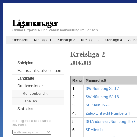
Ligamanager
Online Ergebnis- und Vereinsverwaltung im Schach
Übersicht
Kreisliga 1
Kreisliga 2
Kreisliga 3
Kreisliga 4
Aufb
Kreisliga 2
2014/2015
Spielplan
Mannschaftsaufstellungen
Landkarte
Rang
Mannschaft
Druckversionen
1.
SW Nürnberg Süd 7
Rundenbericht
2.
SW Nürnberg Süd 6
Tabellen
3.
SC Stein 1998 1
Statistiken
4.
Zabo-Eintracht Nürnberg 4
Nur folgendee Mannschaft
5.
SG Anderssen/Nürnberg 1978 
anzeigen:
6.
SF Altenfurt