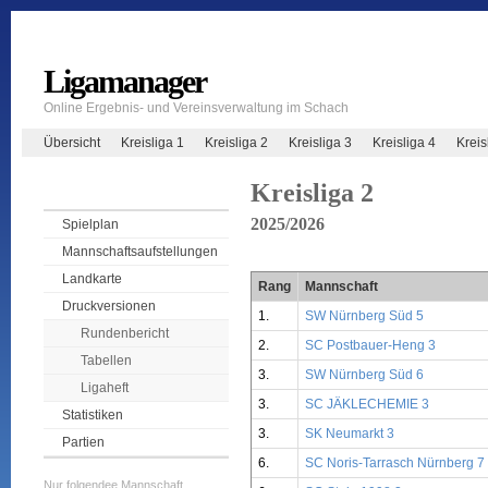
Ligamanager
Online Ergebnis- und Vereinsverwaltung im Schach
Übersicht
Kreisliga 1
Kreisliga 2
Kreisliga 3
Kreisliga 4
Krei
Kreisliga 2
2025/2026
Spielplan
Mannschaftsaufstellungen
Landkarte
Rang
Mannschaft
Druckversionen
1.
SW Nürnberg Süd 5
Rundenbericht
2.
SC Postbauer-Heng 3
Tabellen
3.
SW Nürnberg Süd 6
Ligaheft
3.
SC JÄKLECHEMIE 3
Statistiken
3.
SK Neumarkt 3
Partien
6.
SC Noris-Tarrasch Nürnberg 7
Nur folgendee Mannschaft