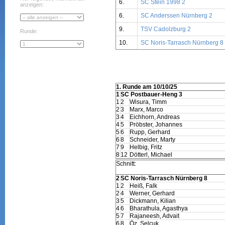
6.
SC Stein 1998 2
anzeigen:
6.
SC Anderssen Nürnberg 2
9.
TSV Cadolzburg 2
Runde:
10.
SC Noris-Tarrasch Nürnberg 8
1. Runde am 10/10/25
1
SC Postbauer-Heng 3
1
2
Wisura, Timm
2
3
Marx, Marco
3
4
Eichhorn, Andreas
4
5
Pröbster, Johannes
5
6
Rupp, Gerhard
6
8
Schneider, Marty
7
9
Helbig, Fritz
8
12
Dötterl, Michael
Schnitt:
2
SC Noris-Tarrasch Nürnberg 8
1
2
Heiß, Falk
2
4
Werner, Gerhard
3
5
Dickmann, Kilian
4
6
Bharathula, Agasthya
5
7
Rajaneesh, Advait
6
8
Öz, Selcuk