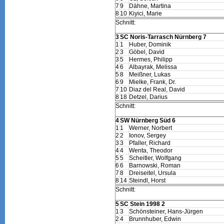
7
9
Dähne, Martina
8
10
Kiyici, Marie
Schnitt:
3
SC Noris-Tarrasch Nürnberg 7
1
1
Huber, Dominik
2
3
Göbel, David
3
5
Hermes, Philipp
4
6
Albayrak, Melissa
5
8
Meißner, Lukas
6
9
Mielke, Frank, Dr.
7
10
Diaz del Real, David
8
18
Detzel, Darius
Schnitt:
4
SW Nürnberg Süd 6
1
1
Werner, Norbert
2
2
Ionov, Sergey
3
3
Pfaller, Richard
4
4
Wenta, Theodor
5
5
Scheitler, Wolfgang
6
6
Barnowski, Roman
7
8
Dreiseitel, Ursula
8
14
Steindl, Horst
Schnitt:
5
SC Stein 1998 2
1
3
Schönsteiner, Hans-Jürgen
2
4
Brunnhuber, Edwin