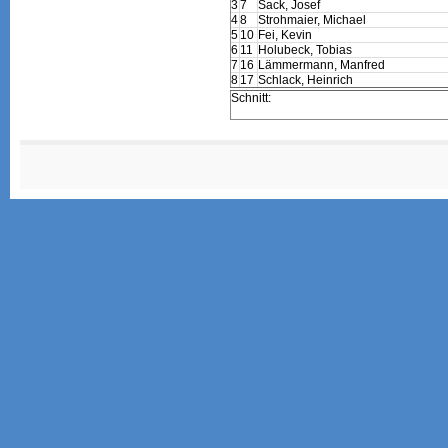
3
7
Sack, Josef
4
8
Strohmaier, Michael
5
10
Fei, Kevin
6
11
Holubeck, Tobias
7
16
Lämmermann, Manfred
8
17
Schlack, Heinrich
Schnitt: