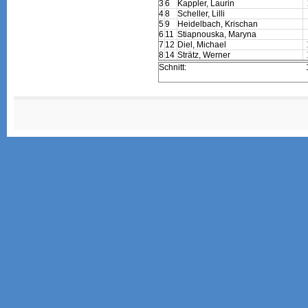
3
6
Kappler, Laurin
4
8
Scheller, Lilli
5
9
Heidelbach, Krischan
6
11
Stiapnouska, Maryna
7
12
Diel, Michael
8
14
Strätz, Werner
Schnitt: