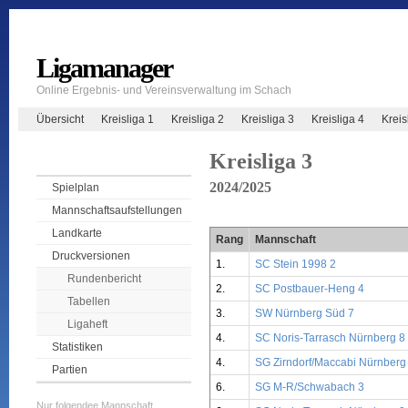
Ligamanager
Online Ergebnis- und Vereinsverwaltung im Schach
Übersicht
Kreisliga 1
Kreisliga 2
Kreisliga 3
Kreisliga 4
Krei
Kreisliga 3
2024/2025
Spielplan
Mannschaftsaufstellungen
Landkarte
Rang
Mannschaft
Druckversionen
1.
SC Stein 1998 2
Rundenbericht
2.
SC Postbauer-Heng 4
Tabellen
3.
SW Nürnberg Süd 7
Ligaheft
4.
SC Noris-Tarrasch Nürnberg 8
Statistiken
4.
SG Zirndorf/Maccabi Nürnberg
Partien
6.
SG M-R/Schwabach 3
Nur folgendee Mannschaft