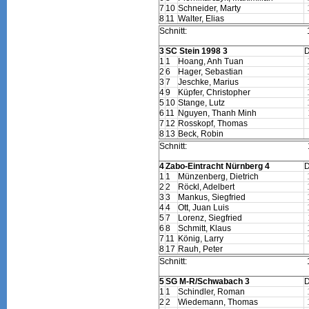
7
10
Schneider, Marty
8
11
Walter, Elias
Schnitt:
3
SC Stein 1998 3
1
1
Hoang, Anh Tuan
2
6
Hager, Sebastian
3
7
Jeschke, Marius
4
9
Küpfer, Christopher
5
10
Stange, Lutz
6
11
Nguyen, Thanh Minh
7
12
Rosskopf, Thomas
8
13
Beck, Robin
Schnitt:
4
Zabo-Eintracht Nürnberg 4
1
1
Münzenberg, Dietrich
2
2
Röckl, Adelbert
3
3
Mankus, Siegfried
4
4
Ott, Juan Luis
5
7
Lorenz, Siegfried
6
8
Schmitt, Klaus
7
11
König, Larry
8
17
Rauh, Peter
Schnitt:
5
SG M-R/Schwabach 3
1
1
Schindler, Roman
2
2
Wiedemann, Thomas