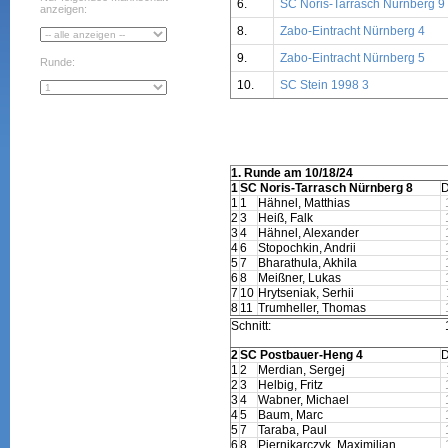
6.
SC Noris-Tarrasch Nürnberg 9
anzeigen:
8.
Zabo-Eintracht Nürnberg 4
9.
Zabo-Eintracht Nürnberg 5
Runde:
10.
SC Stein 1998 3
1. Runde am 10/18/24
1
SC Noris-Tarrasch Nürnberg 8
1
1
Hähnel, Matthias
2
3
Heiß, Falk
3
4
Hähnel, Alexander
4
6
Stopochkin, Andrii
5
7
Bharathula, Akhila
6
8
Meißner, Lukas
7
10
Hrytseniak, Serhii
8
11
Trumheller, Thomas
Schnitt:
2
SC Postbauer-Heng 4
1
2
Merdian, Sergej
2
3
Helbig, Fritz
3
4
Wabner, Michael
4
5
Baum, Marc
5
7
Taraba, Paul
6
8
Piernikarczyk, Maximilian