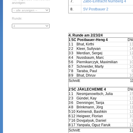
7.
Zabo-Eintracht Nürnberg 4
anzeigen:
8.
SV Postbauer 2
Runde:
4. Runde am 2/23/24
1
SC Postbauer-Heng 4
DW
1
1
Bhat, Kirthi
1
2
2
Kleer, Sullyvan
1
3
3
Merdian, Sergej
1
4
4
Nussbaum, Marc
5
6
Piernikarczyk, Maximilian
1
6
7
Schneider, Marty
1
7
8
Taraba, Paul
8
9
Bhat, Dhruv
1
Schnitt:
1
2
SC JÄKLECHEMIE 4
DW
1
1
Nesmjanowitsch, Julia
1
2
3
Gündel, Kay
1
3
6
Denninger, Tanja
1
4
8
Brinkmann, Jörg
1
5
10
Kelmendi, Bashkin
1
6
12
Heigwer, Florian
1
7
16
Dovgalyuk, Daniel
8
17
Yanpala, Oguz Faruk
1
Schnitt:
1