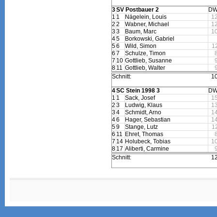
3
SV Postbauer 2
DW
1
1
Nägelein, Louis
1
2
2
Wabner, Michael
1
3
3
Baum, Marc
1
4
5
Borkowski, Gabriel
5
6
Wild, Simon
1
6
7
Schulze, Timon
7
10
Gottlieb, Susanne
8
11
Gottlieb, Walter
Schnitt:
1
4
SC Stein 1998 3
DW
1
1
Sack, Josef
1
2
3
Ludwig, Klaus
1
3
4
Schmidt, Arno
1
4
6
Hager, Sebastian
1
5
9
Stange, Lutz
1
6
11
Ehret, Thomas
7
14
Holubeck, Tobias
1
8
17
Aliberti, Carmine
Schnitt:
1