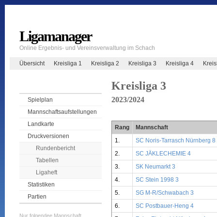
Ligamanager
Online Ergebnis- und Vereinsverwaltung im Schach
Übersicht
Kreisliga 1
Kreisliga 2
Kreisliga 3
Kreisliga 4
Krei
Kreisliga 3
2023/2024
Spielplan
Mannschaftsaufstellungen
Landkarte
Rang
Mannschaft
Druckversionen
1.
SC Noris-Tarrasch Nürnberg 8
Rundenbericht
2.
SC JÄKLECHEMIE 4
Tabellen
3.
SK Neumarkt 3
Ligaheft
4.
SC Stein 1998 3
Statistiken
5.
SG M-R/Schwabach 3
Partien
6.
SC Postbauer-Heng 4
Nur folgendee Mannschaft