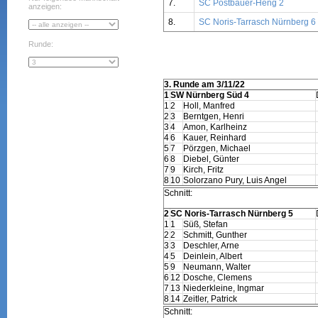
7.
SC Postbauer-Heng 2
anzeigen:
8.
SC Noris-Tarrasch Nürnberg 6
Runde:
3. Runde am 3/11/22
1
SW Nürnberg Süd 4
1
2
Holl, Manfred
2
3
Berntgen, Henri
3
4
Amon, Karlheinz
4
6
Kauer, Reinhard
5
7
Pörzgen, Michael
6
8
Diebel, Günter
7
9
Kirch, Fritz
8
10
Solorzano Pury, Luis Angel
Schnitt:
2
SC Noris-Tarrasch Nürnberg 5
1
1
Süß, Stefan
2
2
Schmitt, Gunther
3
3
Deschler, Arne
4
5
Deinlein, Albert
5
9
Neumann, Walter
6
12
Dosche, Clemens
7
13
Niederkleine, Ingmar
8
14
Zeitler, Patrick
Schnitt: