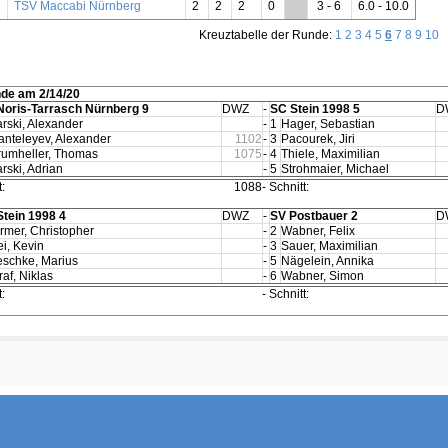
TSV Maccabi Nürnberg
2
2
2
0
**
3 - 6
6.0 - 10.0
Kreuztabelle der Runde:
1
2
3
4
5
6
7
8
9
10
nde am 2/14/20
Noris-Tarrasch Nürnberg 9
DWZ
-
SC Stein 1998 5
D
arski, Alexander
-
1
Hager, Sebastian
anteleyev, Alexander
1102
-
3
Pacourek, Jiri
rumheller, Thomas
1075
-
4
Thiele, Maximilian
arski, Adrian
-
5
Strohmaier, Michael
:
1088
-
Schnitt:
tein 1998 4
DWZ
-
SV Postbauer 2
D
irmer, Christopher
-
2
Wabner, Felix
ei, Kevin
-
3
Sauer, Maximilian
eschke, Marius
-
5
Nägelein, Annika
raf, Niklas
-
6
Wabner, Simon
:
-
Schnitt: