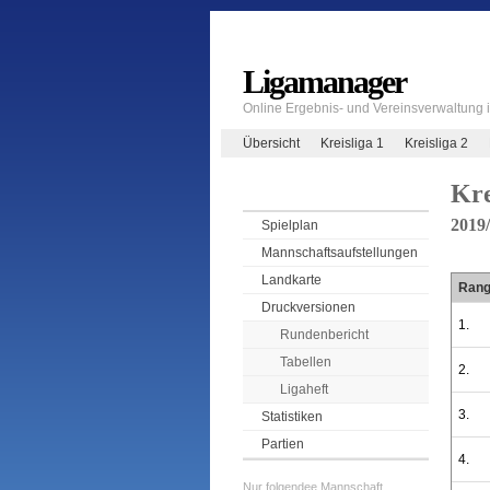
Ligamanager
Online Ergebnis- und Vereinsverwaltung
Übersicht
Kreisliga 1
Kreisliga 2
Kre
2019
Spielplan
Mannschaftsaufstellungen
Landkarte
Ran
Druckversionen
1.
Rundenbericht
Tabellen
2.
Ligaheft
3.
Statistiken
Partien
4.
Nur folgendee Mannschaft