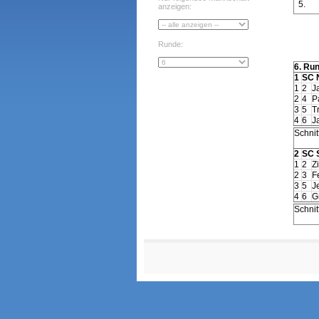
5.
anzeigen:
Runde:
6. Ru
1
SC 
1
2
J
2
4
P
3
5
T
4
6
J
Schnitt
2
SC S
1
2
Z
2
3
F
3
5
J
4
6
G
Schnitt