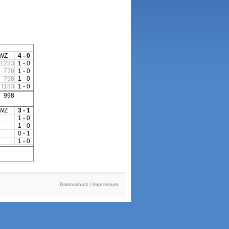
WZ
4 - 0
1233
1 - 0
778
1 - 0
798
1 - 0
1183
1 - 0
998
WZ
3 - 1
1 - 0
1 - 0
0 - 1
1 - 0
Datenschutz
|
Impressum