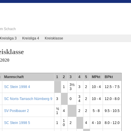
 im Schach
Kreisliga 3
Kreisliga 4
Kreisklasse
isklasse
/2020
g
Mannschaft
1
2
3
4
5
MPkt
BPkt
3½
SC Stein 1998 4
**
1
3
2
10 - 4
12.5 - 7.5
3
3
SC Noris-Tarrasch Nürnberg 9
3
**
0
2
10 - 4
12.0 - 8.0
4
½
SV Postbauer 2
4
**
2
2
5 - 8
9.5 - 10.5
1
1
SC Stein 1998 5
1
2
**
4
4 - 10
8.0 - 12.0
0