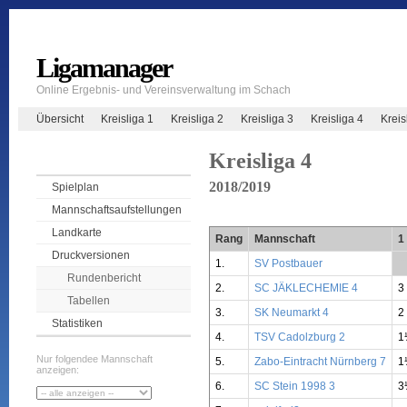
Ligamanager
Online Ergebnis- und Vereinsverwaltung im Schach
Übersicht
Kreisliga 1
Kreisliga 2
Kreisliga 3
Kreisliga 4
Krei
Kreisliga 4
2018/2019
Spielplan
Mannschaftsaufstellungen
Landkarte
Rang
Mannschaft
1
Druckversionen
1.
SV Postbauer
**
Rundenbericht
2.
SC JÄKLECHEMIE 4
3
Tabellen
3.
SK Neumarkt 4
2
Statistiken
4.
TSV Cadolzburg 2
1
Nur folgendee Mannschaft
5.
Zabo-Eintracht Nürnberg 7
1
anzeigen:
6.
SC Stein 1998 3
3