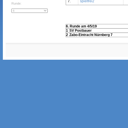
7.
spielfrei2
Runde:
6. Runde am 4/5/19
1
SV Postbauer
2
Zabo-Eintracht Nürnberg 7