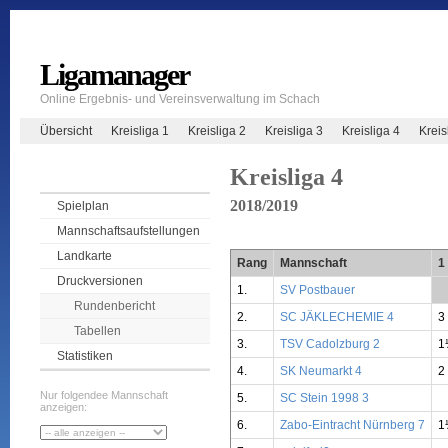
Ligamanager
Online Ergebnis- und Vereinsverwaltung im Schach
Übersicht
Kreisliga 1
Kreisliga 2
Kreisliga 3
Kreisliga 4
Krei
Kreisliga 4
2018/2019
Spielplan
Mannschaftsaufstellungen
Landkarte
Rang
Mannschaft
1
Druckversionen
1.
SV Postbauer
**
Rundenbericht
2.
SC JÄKLECHEMIE 4
3
Tabellen
3.
TSV Cadolzburg 2
1
Statistiken
4.
SK Neumarkt 4
2
Nur folgendee Mannschaft
5.
SC Stein 1998 3
anzeigen:
6.
Zabo-Eintracht Nürnberg 7
1