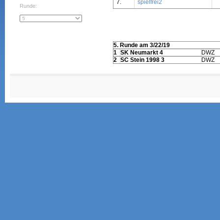
7.
spielfrei2
Runde:
5. Runde am 3/22/19
1
SK Neumarkt 4
DWZ
2
SC Stein 1998 3
DWZ