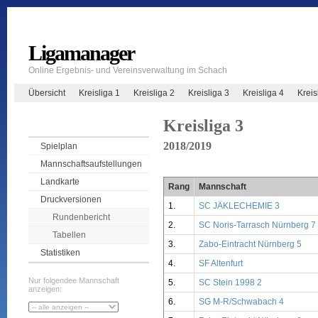
Ligamanager
Online Ergebnis- und Vereinsverwaltung im Schach
Übersicht
Kreisliga 1
Kreisliga 2
Kreisliga 3
Kreisliga 4
Krei
Kreisliga 3
2018/2019
Spielplan
Mannschaftsaufstellungen
Landkarte
Rang
Mannschaft
Druckversionen
1.
SC JÄKLECHEMIE 3
Rundenbericht
2.
SC Noris-Tarrasch Nürnberg 7
Tabellen
3.
Zabo-Eintracht Nürnberg 5
Statistiken
4.
SF Altenfurt
Nur folgendee Mannschaft
5.
SC Stein 1998 2
anzeigen:
6.
SG M-R/Schwabach 4