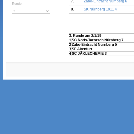
7.
Zabo-Eintracht Nürnberg 6
Runde:
8.
SK Nürnberg 1911 4
3. Runde am 2/1/19
1
SC Noris-Tarrasch Nürnberg 7
2
Zabo-Eintracht Nürnberg 5
3
SF Altenfurt
4
SC JÄKLECHEMIE 3