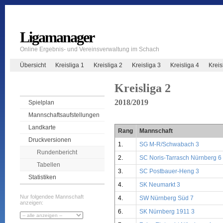
Ligamanager
Online Ergebnis- und Vereinsverwaltung im Schach
Übersicht
Kreisliga 1
Kreisliga 2
Kreisliga 3
Kreisliga 4
Krei
Kreisliga 2
2018/2019
Spielplan
Mannschaftsaufstellungen
Landkarte
Rang
Mannschaft
Druckversionen
1.
SG M-R/Schwabach 3
Rundenbericht
2.
SC Noris-Tarrasch Nürnberg 6
Tabellen
3.
SC Postbauer-Heng 3
Statistiken
4.
SK Neumarkt 3
Nur folgendee Mannschaft
4.
SW Nürnberg Süd 7
anzeigen:
6.
SK Nürnberg 1911 3