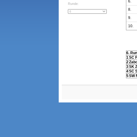
6.
Runde:
8.
9.
10.
6. Ru
1
SC P
2
Zabo
3
SK Z
4
SC S
5
SW 