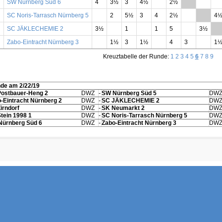
SW Nürnberg Süd 6
4
3½
3
4½
2½
**
SC Noris-Tarrasch Nürnberg 5
2
5½
3
4
2½
**
4
SC JÄKLECHEMIE 2
3½
1
1
5
3½
**
Zabo-Eintracht Nürnberg 3
1½
3
1½
4
3
1
Kreuztabelle der Runde:
1
2
3
4
5
6
7
8
9
nde am 2/22/19
ostbauer-Heng 2
DWZ
-
SW Nürnberg Süd 5
DW
-Eintracht Nürnberg 2
DWZ
-
SC JÄKLECHEMIE 2
DW
irndorf
DWZ
-
SK Neumarkt 2
DW
tein 1998 1
DWZ
-
SC Noris-Tarrasch Nürnberg 5
DW
Nürnberg Süd 6
DWZ
-
Zabo-Eintracht Nürnberg 3
DW