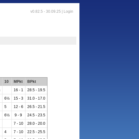
v0.82.5 - 30.09.25 |
Login
10
MPkt
BPkt
½
16 - 1
28.5 - 19.5
6½
15 - 3
31.0 - 17.0
5
12 - 6
26.5 - 21.5
6½
9 - 9
24.5 - 23.5
7 - 10
28.0 - 20.0
4
7 - 10
22.5 - 25.5