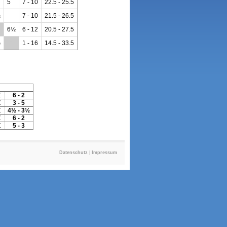
5
7 - 10
22.5 - 25.5
½
7 - 10
21.5 - 26.5
6½
6 - 12
20.5 - 27.5
½
**
1 - 16
14.5 - 33.5
Z
6 - 2
Z
3 - 5
Z
4½ - 3½
Z
6 - 2
Z
5 - 3
Datenschutz
|
Impressum