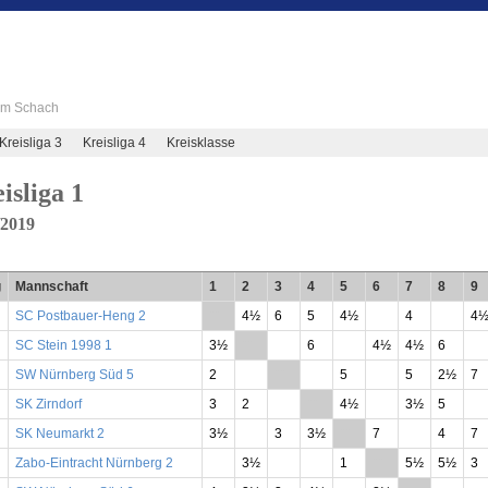
 im Schach
Kreisliga 3
Kreisliga 4
Kreisklasse
isliga 1
/2019
g
Mannschaft
1
2
3
4
5
6
7
8
9
SC Postbauer-Heng 2
**
4½
6
5
4½
4
4
SC Stein 1998 1
3½
**
6
4½
4½
6
SW Nürnberg Süd 5
2
**
5
5
2½
7
SK Zirndorf
3
2
**
4½
3½
5
SK Neumarkt 2
3½
3
3½
**
7
4
7
Zabo-Eintracht Nürnberg 2
3½
1
**
5½
5½
3