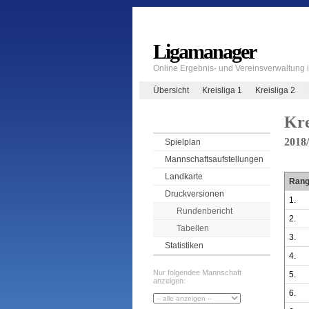
Ligamanager
Online Ergebnis- und Vereinsverwaltung
Übersicht
Kreisliga 1
Kreisliga 2
Kre
2018
Spielplan
Mannschaftsaufstellungen
Landkarte
Ran
Druckversionen
1.
Rundenbericht
2.
Tabellen
3.
Statistiken
4.
Nur folgendee Mannschaft
5.
anzeigen:
6.