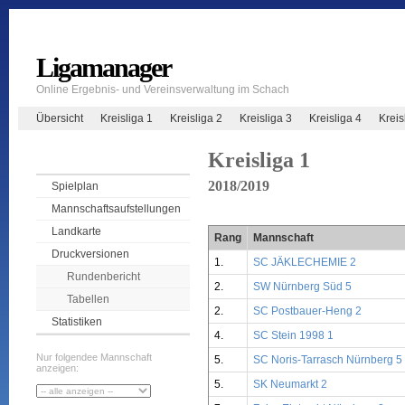
Ligamanager
Online Ergebnis- und Vereinsverwaltung im Schach
Übersicht
Kreisliga 1
Kreisliga 2
Kreisliga 3
Kreisliga 4
Krei
Kreisliga 1
2018/2019
Spielplan
Mannschaftsaufstellungen
Landkarte
Rang
Mannschaft
Druckversionen
1.
SC JÄKLECHEMIE 2
Rundenbericht
2.
SW Nürnberg Süd 5
Tabellen
2.
SC Postbauer-Heng 2
Statistiken
4.
SC Stein 1998 1
Nur folgendee Mannschaft
5.
SC Noris-Tarrasch Nürnberg 5
anzeigen:
5.
SK Neumarkt 2